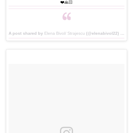
❤️🙏🏻
A post shared by
Elena Bivol/ Strajescu
(@elenabivol22) on
Ma