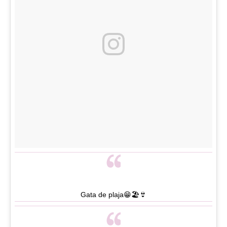
Gata de plaja😁🏖👙