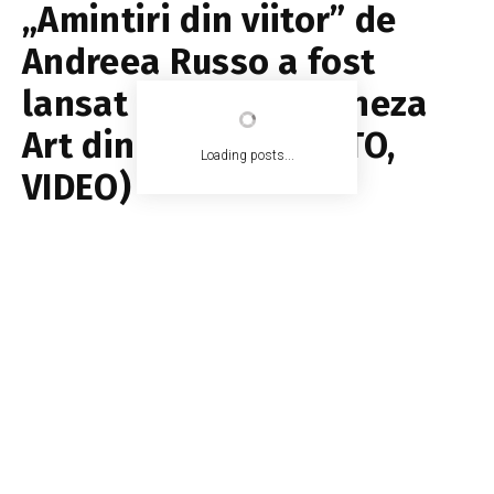
„Amintiri din viitor” de
Andreea Russo a fost
lansat la Teatrul Geneza
Art din Chișinău (FOTO,
Loading posts...
VIDEO)