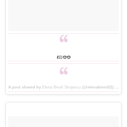
💃🏻😍😍
A post shared by
Elena Bivol/ Strajescu
(@elenabivol22) on
Ma