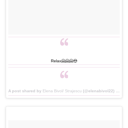
Relax🤗🤗🤗😍
A post shared by
Elena Bivol/ Strajescu
(@elenabivol22) on
Ma