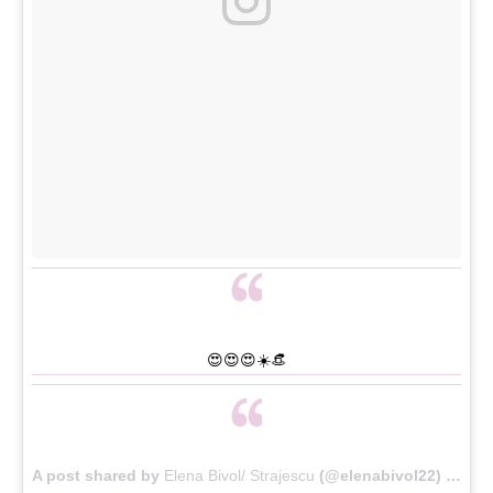
😍😍😍☀️👒
A post shared by
Elena Bivol/ Strajescu
(@elenabivol22) on
Ma