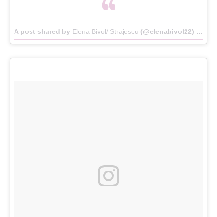
A post shared by
Elena Bivol/ Strajescu
(@elenabivol22) on
Ma