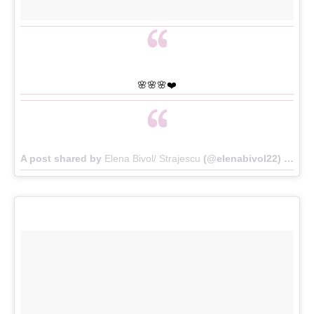
🌸🌸🌸❤️
A post shared by
Elena Bivol/ Strajescu
(@elenabivol22) on
Ma