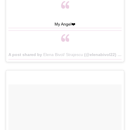
My Angel❤️
A post shared by
Elena Bivol/ Strajescu
(@elenabivol22) on
Ma