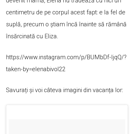
devenit mamă, Elena nu trădează cu nici un
centimetru de pe corpul acest fapt: e la fel de
suplă, precum o știam încă înainte să rămână
însărcinată cu Eliza.
https://www.instagram.com/p/BUMbDf-ljqQ/?
taken-by=elenabivol22
Savurați și voi câteva imagini din vacanța lor: