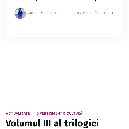
Cristina Botnarevschi
1 august 2026
1 min read
Elevii din Republica Moldova vor avea mai mult
timp pentru odihnă în anul școlar 2026–2027.
Potrivit Planului-cadru aprobat de Ministerul
Educației și Cercetării, școlarii vor bene...
ACTUALITATE
DIVERTISMENT & CULTURĂ
Volumul III al trilogiei