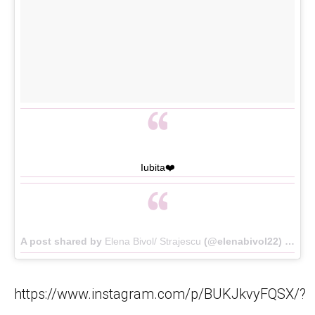
Iubita❤️
A post shared by
Elena Bivol/ Strajescu
(@elenabivol22) on
Ma
https://www.instagram.com/p/BUKJkvyFQSX/?