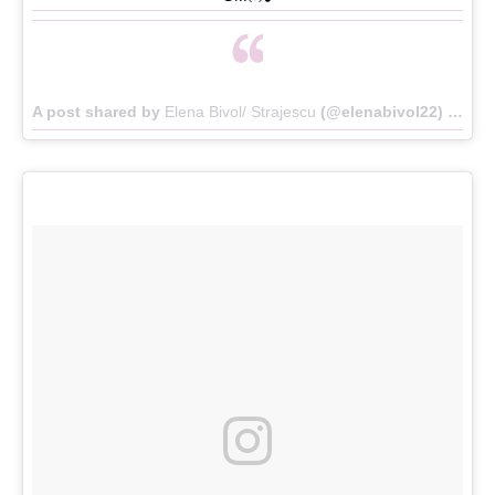
A post shared by
Elena Bivol/ Strajescu
(@elenabivol22) on
Ma