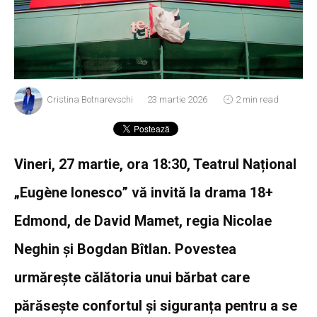
Cristina Botnarevschi
23 martie 2026
2 min read
Vineri, 27 martie, ora 18:30, Teatrul Național
„Eugène Ionesco” vă invită la drama 18+
Edmond, de David Mamet, regia Nicolae
Neghin și Bogdan Bîtlan. Povestea
urmărește călătoria unui bărbat care
părăsește confortul și siguranța pentru a se