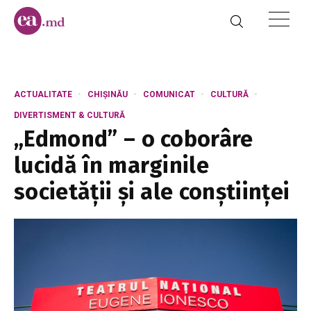
ACTUALITATE
CHIȘINĂU
COMUNICAT
CULTURĂ
DIVERTISMENT & CULTURĂ
„Edmond” – o coborâre
lucidă în marginile
societății și ale conștiinței