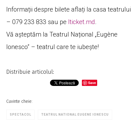
Informații despre bilete aflați la casa teatrului
– 079 233 833 sau pe
Iticket.md
.
Vă așteptăm la Teatrul Național „Eugène
Ionesco” – teatrul care te iubește!
Distribuie articolul:
Save
Cuvinte cheie:
SPECTACOL
TEATRUL NATIONAL EUGENE IONESCU