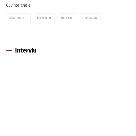
Cuvinte cheie:
ACCIDENT
CAMION
ȘOFER
SOROCA
Interviu