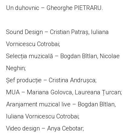
Un duhovnic – Gheorghe PIETRARU.
Sound Design
– Cristian Patraș, Iuliana
Vornicescu Cotrobai;
Selecția muzicală
– Bogdan Bîtlan, Nicolae
Neghin;
Șef producție
– Cristina Andrușca;
MUA
– Mariana Golovca, Laureana Țurcan;
Aranjament muzical live
– Bogdan Bîtlan,
Iuliana Vornicescu Cotrobai;
Video design
– Anya Cebotar;