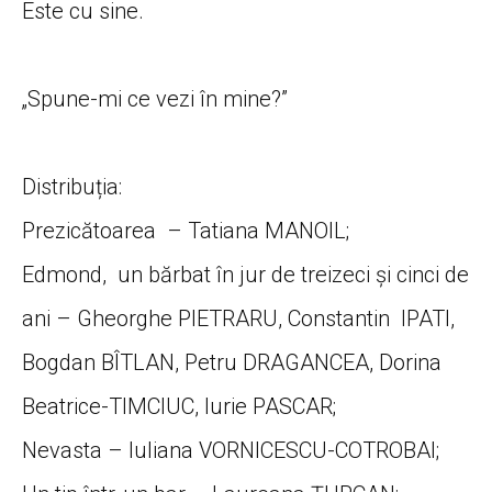
Este cu sine.
„Spune-mi ce vezi în mine?”
Distribuția:
Prezicătoarea – Tatiana MANOIL;
Edmond, un bărbat în jur de treizeci şi cinci de
ani – Gheorghe PIETRARU, Constantin IPATI,
Bogdan BÎTLAN, Petru DRAGANCEA, Dorina
Beatrice-TIMCIUC, Iurie PASCAR;
Nevasta – Iuliana VORNICESCU-COTROBAI;