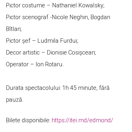
Pictor costume
– Nathaniel Kowalsky;
Pictor scenograf
-Nicole Neghin, Bogdan
Bîtlan;
Pictor șef
– Ludmila Furdui;
Decor artistic –
Dionisie Cosișcean;
Operator
– Ion Rotaru.
Durata spectacolului:
1h 45 minute, fără
pauză.
Bilete disponibile
:
https://itei.md/edmond/