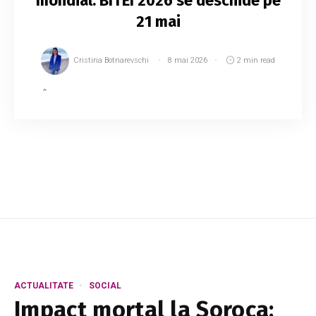
mondial: BITEI 2026 se deschide pe
21 mai
Cristina Botnarevschi
8 mai 2026
2 min read
Începând cu 21 mai 2026, Chișinăul intră în
ritmul marilor scene internaționale, odată cu
deschiderea Festivalului Internațional al Artelor
Scenice BITEI 2026 – Bienala Teatrului N...
ACTUALITATE
SOCIAL
Impact mortal la Soroca: