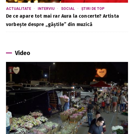
ACTUALITATE
INTERVIU
SOCIAL
ȘTIRI DE TOP
De ce apare tot mai rar Aura la concerte? Artista
vorbește despre „găștile” din muzică
Video