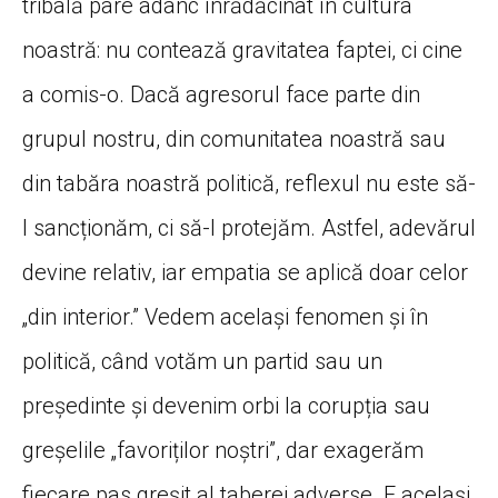
tribală pare adânc înrădăcinat în cultura
noastră: nu contează gravitatea faptei, ci cine
a comis-o. Dacă agresorul face parte din
grupul nostru, din comunitatea noastră sau
din tabăra noastră politică, reflexul nu este să-
l sancționăm, ci să-l protejăm. Astfel, adevărul
devine relativ, iar empatia se aplică doar celor
„din interior.” Vedem același fenomen și în
politică, când votăm un partid sau un
președinte și devenim orbi la corupția sau
greșelile „favoriților noștri”, dar exagerăm
fiecare pas greșit al taberei adverse. E același