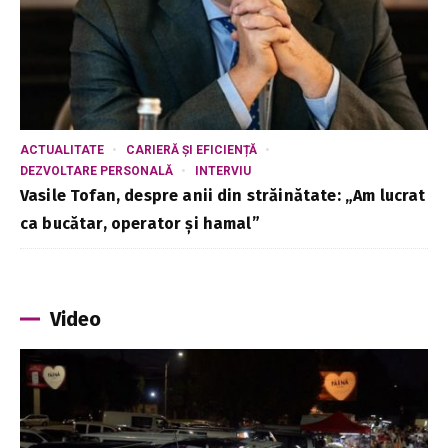
ACTUALITATE
CARIERĂ ȘI EFICIENȚĂ
DEZVOLTARE PERSONALĂ
INTERVIU
Vasile Tofan, despre anii din străinătate: „Am lucrat
ca bucătar, operator și hamal”
Video