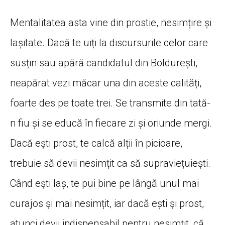
Mentalitatea asta vine din prostie, nesimțire și
lașitate. Dacă te uiți la discursurile celor care
susțin sau apără candidatul din Boldurești,
neapărat vezi măcar una din aceste calități,
foarte des pe toate trei. Se transmite din tată-
n fiu și se educă în fiecare zi și oriunde mergi.
Dacă ești prost, te calcă alții în picioare,
trebuie să devii nesimțit ca să supraviețuiești.
Când ești laș, te pui bine pe lângă unul mai
curajos și mai nesimțit, iar dacă ești și prost,
atunci devii indispensabil pentru nesimțit, că