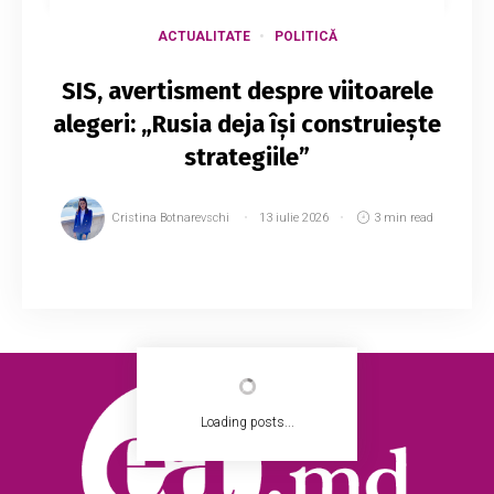
ACTUALITATE
POLITICĂ
SIS, avertisment despre viitoarele
alegeri: „Rusia deja își construiește
strategiile”
Cristina Botnarevschi
13 iulie 2026
3 min read
Rusia ar pregăti deja implicarea în următoarele
alegeri din Republica Moldova, intensificând
campaniile de dezinformare și tentativele de
influențare a opiniei publice. Avertiza...
Loading posts...