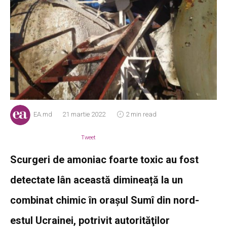
EA.md
21 martie 2022
2 min read
Tweet
Scurgeri de amoniac foarte toxic au fost
detectate lân această dimineață la un
combinat chimic în oraşul Sumî din nord-
estul Ucrainei, potrivit autorităţilor