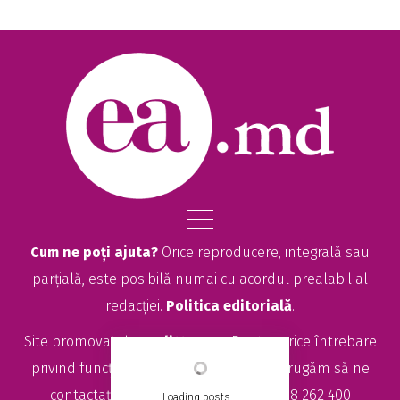
Cum ne poți ajuta?
Orice reproducere, integrală sau
parțială, este posibilă numai cu acordul prealabil al
redacției.
Politica editorială
.
Site promovat de
seolitte.com
. Pentru orice întrebare
privind funcționarea site-ului EA.md, vă rugăm să ne
contactați la
sales@ea.md
sau +373 78 262 400
Loading posts...