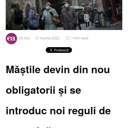
EA.md
21 martie 2022
1 min read
Măştile devin din nou
obligatorii şi se
introduc noi reguli de