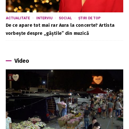
ACTUALITATE
INTERVIU
SOCIAL
ȘTIRI DE TOP
De ce apare tot mai rar Aura la concerte? Artista
vorbește despre „găștile” din muzică
Video