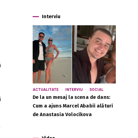
Interviu
ă
ACTUALITATE
INTERVIU
SOCIAL
De la un mesaj la scena de dans:
ă
Cum a ajuns Marcel Ababii alături
de Anastasia Volocikova