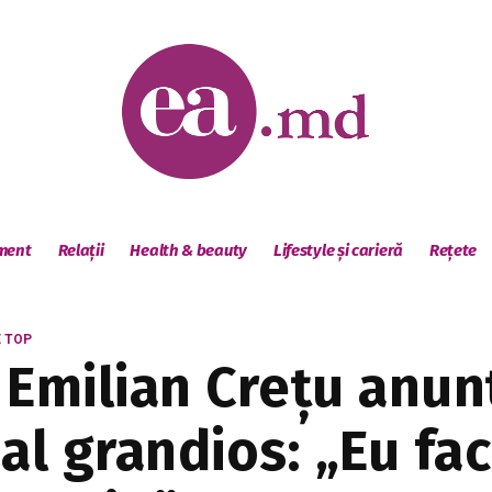
sment
Relații
Health & beauty
Lifestyle și carieră
Rețete
E TOP
 Emilian Crețu anun
al grandios: „Eu fa