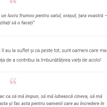
e un lucru frumos pentru satul, orașul, țara voastră 
zitați să o faceți”
 îl au la suflet și ca peste tot, sunt oameni care ma
ța de a contribui la îmbunătățirea vieții de acolo!
fac ca să mă impun, să mă iubească cineva, să mă
asta și fac asta pentru oamenii care au încredere în