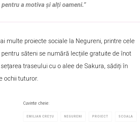
 pentru a motiva și alți oameni.”
i multe proiecte sociale la Negureni, printre cele
pentru săteni se numără lecțiile gratuite de înot
usețarea traseului cu o alee de Sakura, sădiți în
 ochii tuturor.
Cuvinte cheie:
EMILIAN CREȚU
NEGURENI
PROIECT
SCOALA