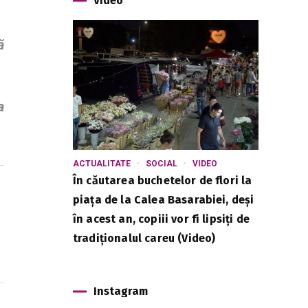
Video
ă
a
ACTUALITATE
SOCIAL
VIDEO
În căutarea buchetelor de flori la
piața de la Calea Basarabiei, deși
în acest an, copiii vor fi lipsiți de
tradiționalul careu (Video)
Instagram