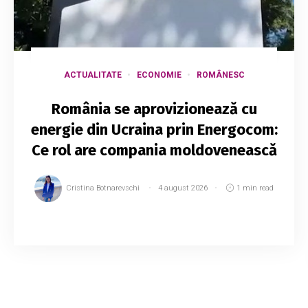
ACTUALITATE
ECONOMIE
ROMÂNESC
România se aprovizionează cu
energie din Ucraina prin Energocom:
Ce rol are compania moldovenească
Cristina Botnarevschi
4 august 2026
1 min read
Compania românească Nuclearelectrica a
început să achiziționeze energie electrică din
Ucraina cu sprijinul companiei moldovenești
Energocom. Despre aceasta a anunțat luni chiar