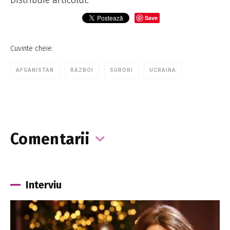
Save
Cuvinte cheie:
AFGANISTAN
RĂZBOI
SURORI
UCRAINA
Comentarii
Interviu