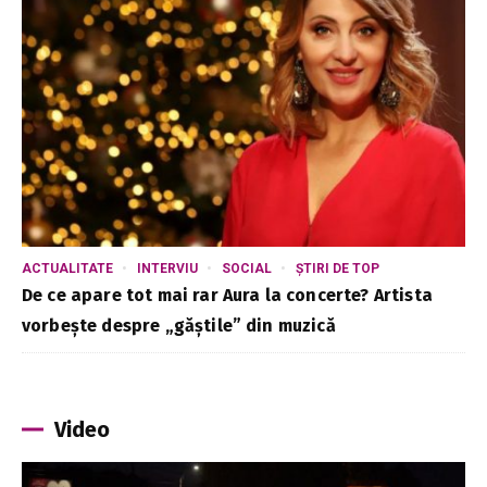
ACTUALITATE
INTERVIU
SOCIAL
ȘTIRI DE TOP
De ce apare tot mai rar Aura la concerte? Artista
vorbește despre „găștile” din muzică
Video