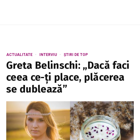
Nuc...
ACTUALITATE
INTERVIU
ȘTIRI DE TOP
Greta Belinschi: „Dacă faci
ceea ce-ți place, plăcerea
se dublează”