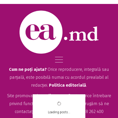
Cum ne poți ajuta?
Orice reproducere, integrală sau
parțială, este posibilă numai cu acordul prealabil al
redacției.
Politica editorială
.
Site promovat de
seolitte.com
. Pentru orice întrebare
privind funcționarea site-ului EA.md, vă rugăm să ne
contactați la
sales@ea.md
sau +373 78 262 400
Loading posts...