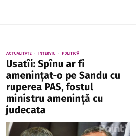
mecanism prin care casele, mașinile și...
ACTUALITATE
INTERVIU
POLITICĂ
Usatîi: Spînu ar fi
amenințat-o pe Sandu cu
ruperea PAS, fostul
ministru amenință cu
judecata