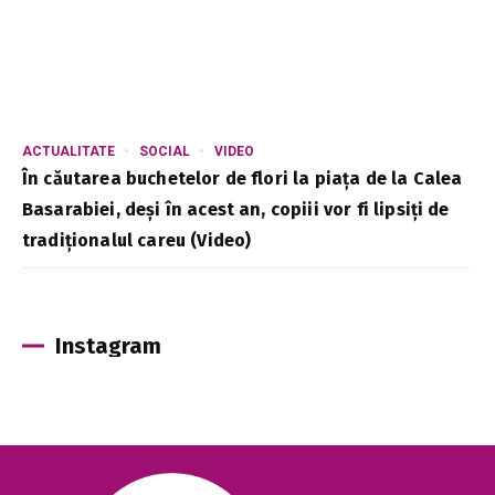
ACTUALITATE
SOCIAL
VIDEO
În căutarea buchetelor de flori la piața de la Calea
Basarabiei, deși în acest an, copiii vor fi lipsiți de
tradiționalul careu (Video)
Instagram