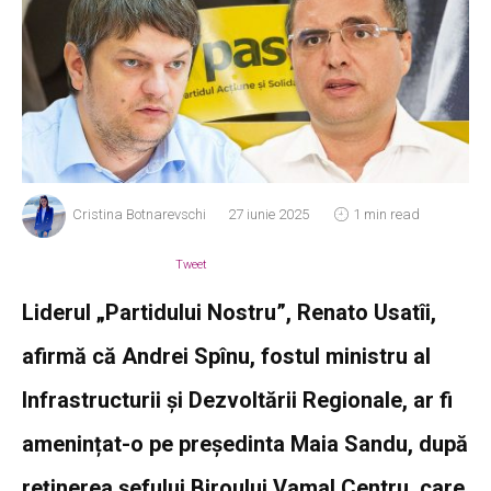
Cristina Botnarevschi
27 iunie 2025
1 min read
Tweet
Liderul „Partidului Nostru”, Renato Usatîi,
afirmă că Andrei Spînu, fostul ministru al
Infrastructurii și Dezvoltării Regionale, ar fi
amenințat-o pe președinta Maia Sandu, după
reținerea șefului Biroului Vamal Centru, care