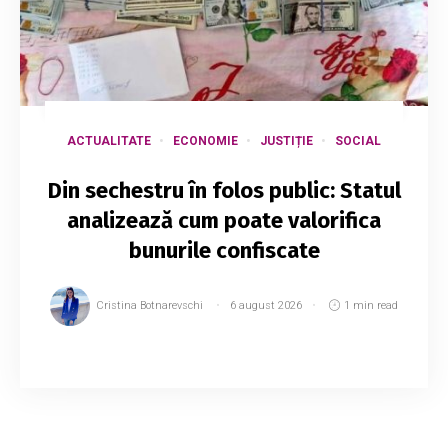
ACTUALITATE
ECONOMIE
JUSTIȚIE
SOCIAL
Din sechestru în folos public: Statul
analizează cum poate valorifica
bunurile confiscate
Cristina Botnarevschi
6 august 2026
1 min read
Bunurile și banii confiscați în urma activităților
infracționale ar putea fi transformați în resurse
pentru comunități. Guvernul a aprobat un