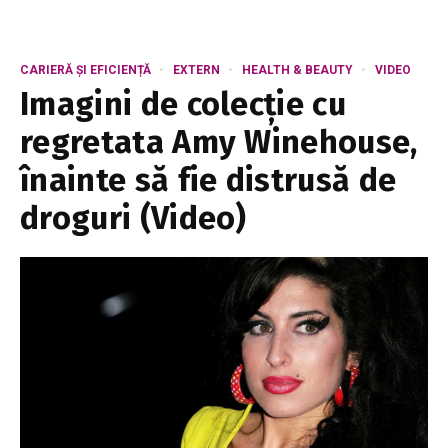
CARIERĂ ȘI EFICIENȚĂ
EXTERN
HEALTH & BEAUTY
VIDEO
Imagini de colecţie cu
regretata Amy Winehouse,
înainte să fie distrusă de
droguri (Video)