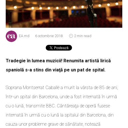
EA.md
6 octombrie 2018
2 min read
Tradegie în lumea muzicii! Renumita artistă lirică
spaniolă s-a stins din viaţă pe un pat de spital.
Soprana Montserrat Caballé a murit la vârsta de 85 de ani,
într-un spital din Barcelona, unde a fost internată în urmă
cu o lună, transmite BBC. Cântăreaţa de operă fusese
internată în urmă cu o lună la spitalul din Barcelona, din
cauza unor probleme grave de sănătate, notează