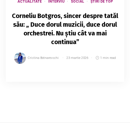
ACTUALITATE
INTERVIU
SOCIAL
ȘTIRI DE TOP
Corneliu Botgros, sincer despre tatăl
său: „ Duce dorul muzicii, duce dorul
orchestrei. Nu știu cât va mai
continua”
Cristina Botnarevschi
23 martie 2026
1 min read
Nicolae Botgros, dor de „Lăutarii” din
Parlament: nu se regăsește ca deputat, spune
fiul său. Deși a ajuns în legislativ, fostul
conducător al Orchestrei „Lăutarii” încă
tânjeșt...