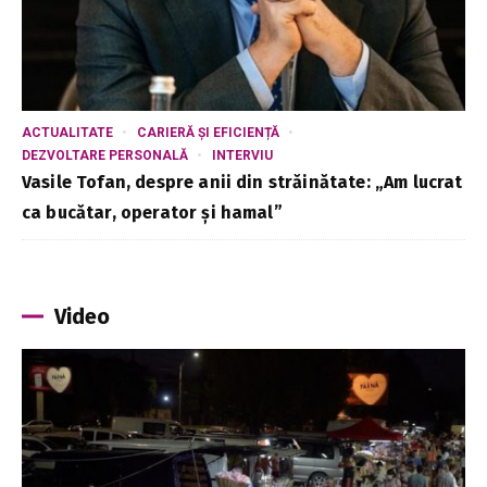
ACTUALITATE
CARIERĂ ȘI EFICIENȚĂ
DEZVOLTARE PERSONALĂ
INTERVIU
Vasile Tofan, despre anii din străinătate: „Am lucrat
ca bucătar, operator și hamal”
Video