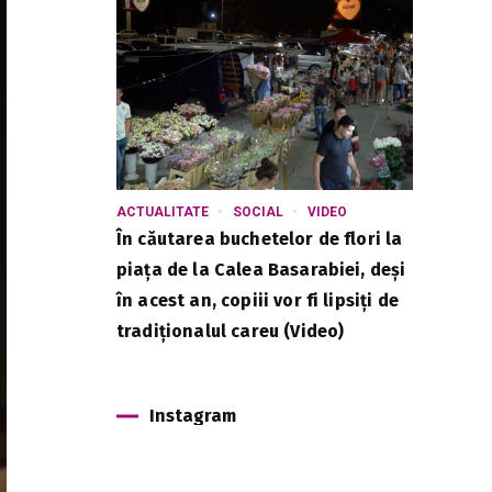
ACTUALITATE
SOCIAL
VIDEO
În căutarea buchetelor de flori la
piața de la Calea Basarabiei, deși
în acest an, copiii vor fi lipsiți de
tradiționalul careu (Video)
Instagram