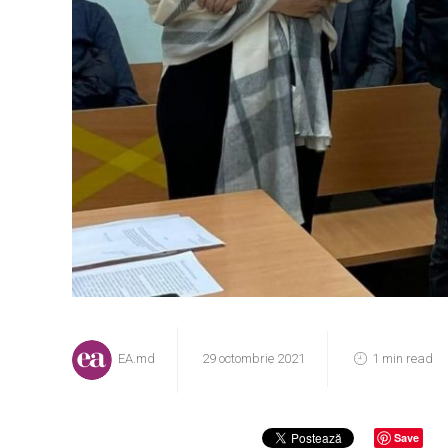
EA.md
29 octombrie 2021
1 min read
Save