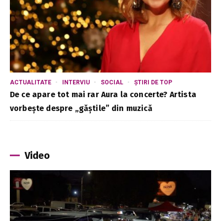
ACTUALITATE
INTERVIU
SOCIAL
ȘTIRI DE TOP
De ce apare tot mai rar Aura la concerte? Artista
vorbește despre „găștile” din muzică
Video