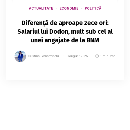
ACTUALITATE
ECONOMIE
POLITICĂ
Diferență de aproape zece ori:
Salariul lui Dodon, mult sub cel al
unei angajate de la BNM
Cristina Botnarevschi
3 august 2026
1 min read
Deputatul și liderul PSRM, Igor Dodon, a
declarat că primește un salariu lunar de
aproape 20 de mii de lei pentru activitatea sa în
Parlament. Precizarea a fost făcută în cadrul
em...