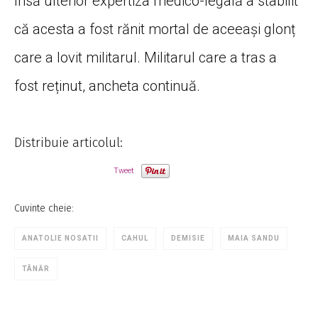
însă ulterior expertiza medico-legală a stabilit
că acesta a fost rănit mortal de aceeași glonț
care a lovit militarul. Militarul care a tras a
fost reținut, ancheta continuă.
Distribuie articolul:
Tweet
Cuvinte cheie:
ANATOLIE NOSATII
CAHUL
DEMISIE
MAIA SANDU
TÂNĂR