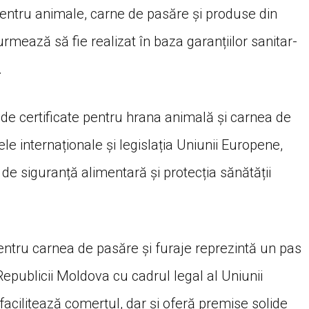
pentru animale, carne de pasăre și produse din
mează să fie realizat în baza garanțiilor sanitar-
.
 de certificate pentru hrana animală și carnea de
e internaționale și legislația Uniunii Europene,
de siguranță alimentară și protecția sănătății
pentru carnea de pasăre și furaje reprezintă un pas
epublicii Moldova cu cadrul legal al Uniunii
acilitează comerțul, dar și oferă premise solide