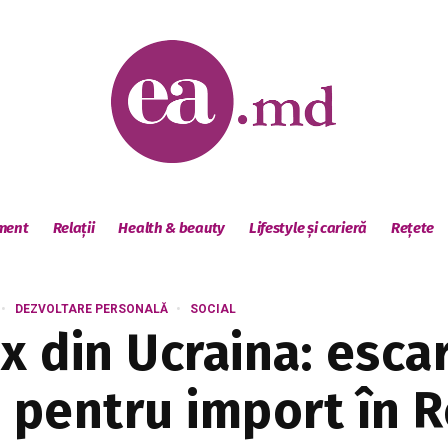
sment
Relații
Health & beauty
Lifestyle și carieră
Rețete
DEZVOLTARE PERSONALĂ
SOCIAL
x din Ucraina: escar
e pentru import în 