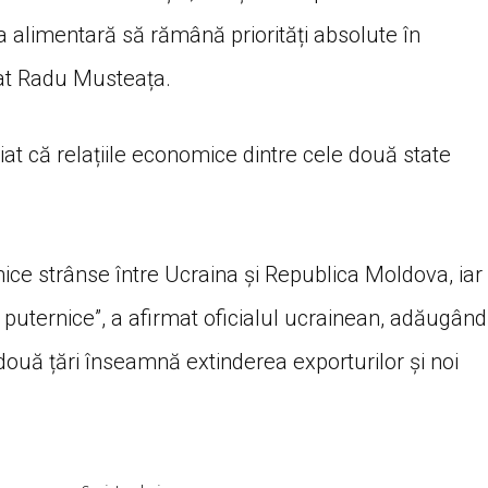
a alimentară să rămână priorități absolute în
arat Radu Musteața.
at că relațiile economice dintre cele două state
ice strânse între Ucraina și Republica Moldova, iar
 puternice”, a afirmat oficialul ucrainean, adăugând
două țări înseamnă extinderea exporturilor și noi