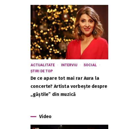
ACTUALITATE
INTERVIU
SOCIAL
ȘTIRI DE TOP
De ce apare tot mai rar Aura la
concerte? Artista vorbește despre
„găștile” din muzică
Video