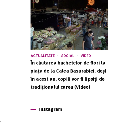
ACTUALITATE
SOCIAL
VIDEO
În căutarea buchetelor de flori la
piața de la Calea Basarabiei, deși
în acest an, copiii vor fi lipsiți de
tradiționalul careu (Video)
Instagram
”