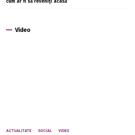
cum ar fi să reveniți acasă”
Video
ACTUALITATE
SOCIAL
VIDEO