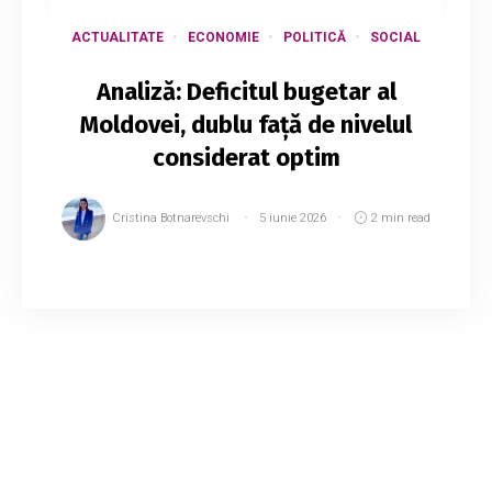
ACTUALITATE
ECONOMIE
POLITICĂ
SOCIAL
Analiză: Deficitul bugetar al
Moldovei, dublu față de nivelul
considerat optim
Cristina Botnarevschi
5 iunie 2026
2 min read
Potrivit unei analize realizate de centrul
„Expert-Grup”, deficitul bugetar al Republicii
Moldova este de aproximativ două ori mai
mare decât nivelul considerat optim, ceea ce
exer...