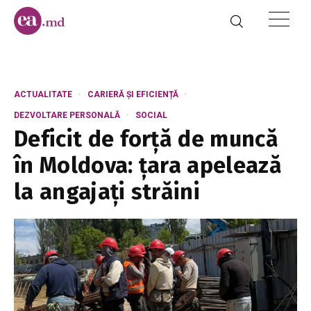
ACTUALITATE
CARIERĂ ȘI EFICIENȚĂ
DEZVOLTARE PERSONALĂ
SOCIAL
Deficit de forță de muncă
în Moldova: țara apelează
la angajați străini