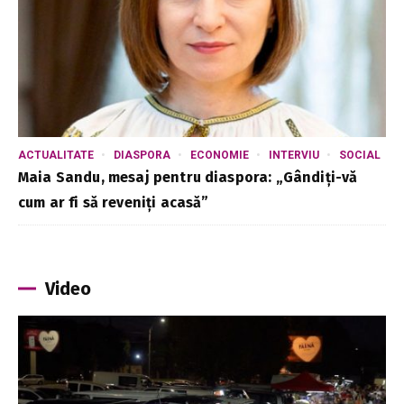
ACTUALITATE
DIASPORA
ECONOMIE
INTERVIU
SOCIAL
Maia Sandu, mesaj pentru diaspora: „Gândiți-vă
cum ar fi să reveniți acasă”
Video