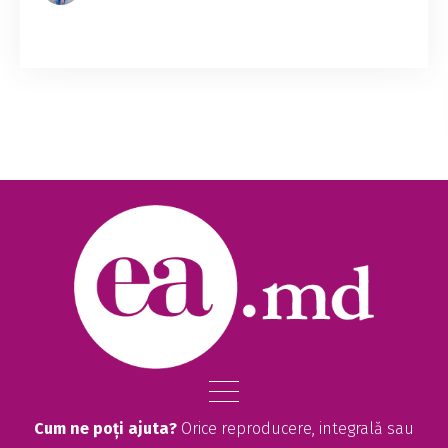
Numele lui Alexandru Munteanu, candidatul la
funcția de premier anunțat de Partidul Acțiune
și Solidaritate (PAS), apare în scurgerile de
datele Pandora Papers din 2021. Nu...
Cum ne poți ajuta?
Orice reproducere, integrală sau