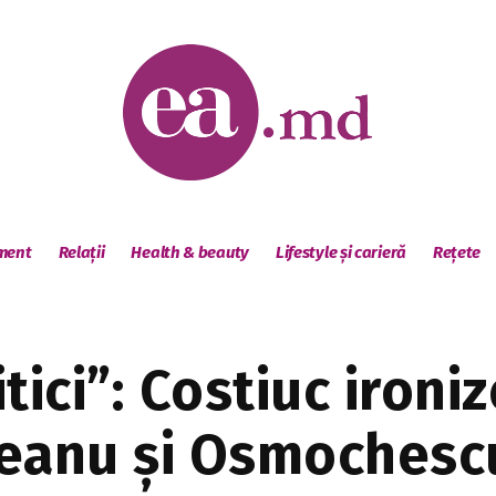
sment
Relații
Health & beauty
Lifestyle și carieră
Rețete
tici”: Costiuc ironi
teanu și Osmochesc