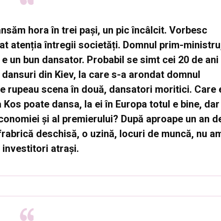
nsăm hora în trei pași, un pic încâlcit. Vorbesc
 atenția întregii societăți. Domnul prim-ministru
 e un bun dansator. Probabil se simt cei 20 de ani
 dansuri din Kiev, la care s-a arondat domnul
 rupeau scena în două, dansatori moritici. Care 
 Kos poate dansa, la ei în Europa totul e bine, dar
Economiei și al premierului? După aproape un an d
 frabrică deschisă, o uzină, locuri de muncă, nu a
investitori atrași.