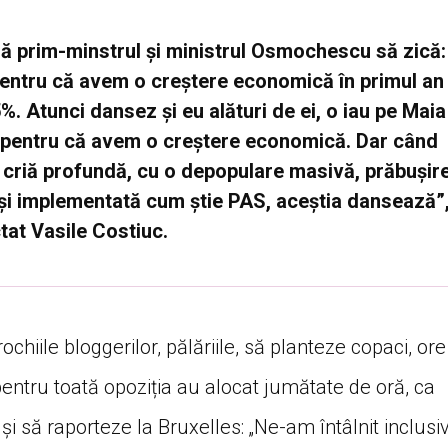
să prim-minstrul și ministrul Osmochescu să zică:
entru că avem o creștere economică în primul an
 Atunci dansez și eu alături de ei, o iau pe Maia
 pentru că avem o creștere economică. Dar când
 criă profundă, cu o depopulare masivă, prăbușir
 și implementată cum știe PAS, aceștia dansează”
tat Vasile Costiuc.
ochiile bloggerilor, pălăriile, să planteze copaci, ore
 pentru toată opoziția au alocat jumătate de oră, ca
și să raporteze la Bruxelles: „Ne-am întâlnit inclusi