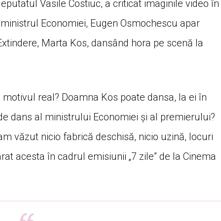
putatul Vasile Costiuc, a criticat imaginile video în
 ministrul Economiei, Eugen Osmochescu apar
Extindere, Marta Kos, dansând hora pe scenă la
și motivul real? Doamna Kos poate dansa, la ei în
de dans al ministrului Economiei și al premierului?
 văzut nicio fabrică deschisă, nicio uzină, locuri
rat acesta în cadrul emisiunii „7 zile” de la Cinema