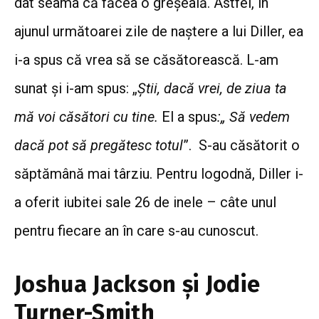
dat seama că făcea o greșeală. Astfel, în
ajunul următoarei zile de naștere a lui Diller, ea
i-a spus că vrea să se căsătorească.
L-am
sunat și i-am spus: „
Știi, dacă vrei, de ziua ta
mă voi căsători cu tine.
El a spus
:„ Să vedem
dacă pot să pregătesc totul
”. S-au căsătorit o
săptămână mai târziu. Pentru logodnă, Diller i-
a oferit iubitei sale 26 de inele – câte unul
pentru fiecare an în care s-au cunoscut.
Joshua Jackson și Jodie
Turner-Smith