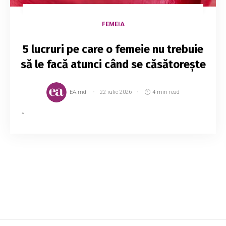
FEMEIA
5 lucruri pe care o femeie nu trebuie
să le facă atunci când se căsătorește
EA.md
22 iulie 2026
4 min read
În prezent, căsătoria e o alegere, nu o obligație.
Totuși, presiunea socială le face pe unele femei
și bărbați să se căsătorească cu persoana
nepotrivită. Ar trebui să ne alegem cu...