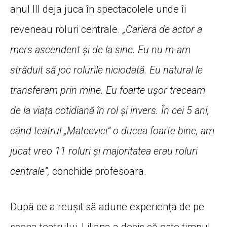
anul III deja juca în spectacolele unde îi
reveneau roluri centrale.
„Cariera de actor a
mers ascendent și de la sine. Eu nu m-am
străduit să joc rolurile niciodată. Eu natural le
transferam prin mine. Eu foarte ușor treceam
de la viața cotidiană în rol și invers. În cei 5 ani,
când teatrul „Mateevici” o ducea foarte bine, am
jucat vreo 11 roluri și majoritatea erau roluri
centrale”,
conchide profesoara.
După ce a reușit să adune experiența de pe
scena teatrului, Liliana a decis că este timpul