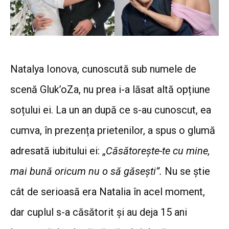
Natalya Ionova, cunoscută sub numele de
scenă Gluk’oZa, nu prea i-a lăsat altă opțiune
soțului ei. La un an după ce s-au cunoscut, ea
cumva, în prezența prietenilor, a spus o glumă
adresată iubitului ei: „
Căsătorește-te cu mine,
mai bună oricum nu o să găsești”.
Nu se știe
cât de serioasă era Natalia în acel moment,
dar cuplul s-a căsătorit și au deja 15 ani