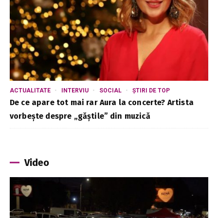
ACTUALITATE
INTERVIU
SOCIAL
ȘTIRI DE TOP
De ce apare tot mai rar Aura la concerte? Artista
vorbește despre „găștile” din muzică
Video