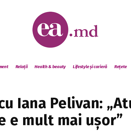
sment
Relații
Health & beauty
Lifestyle și carieră
Rețete
 Iana Pelivan: „At
e e mult mai ușor”