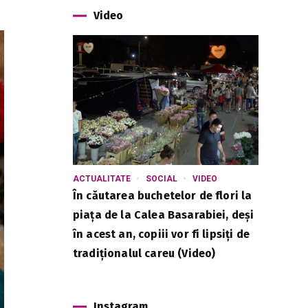
Video
ACTUALITATE
SOCIAL
VIDEO
În căutarea buchetelor de flori la
piața de la Calea Basarabiei, deși
în acest an, copiii vor fi lipsiți de
tradiționalul careu (Video)
Instagram