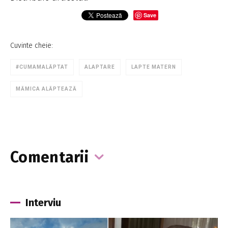
Save
Cuvinte cheie:
#CUMAMALĂPTAT
ALAPTARE
LAPTE MATERN
MĂMICA ALĂPTEAZĂ
Comentarii
Interviu