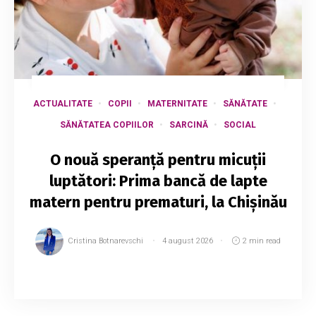
ACTUALITATE
COPII
MATERNITATE
SĂNĂTATE
SĂNĂTATEA COPIILOR
SARCINĂ
SOCIAL
O nouă speranță pentru micuții
luptători: Prima bancă de lapte
matern pentru prematuri, la Chișinău
Cristina Botnarevschi
4 august 2026
2 min read
Republica Moldova marchează Săptămâna
Mondială a Alăptării, alături de peste 175 de