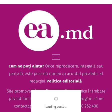
țări din întreaga lume. Autoritățile atrag atenția
asupra importanței alimentației naturale în p...
Cum ne poți ajuta?
Orice reproducere, integrală sau
parțială, este posibilă numai cu acordul prealabil al
redacției.
Politica editorială
.
Site promovat de
seolitte.com
. Pentru orice întrebare
privind funcționarea site-ului EA.md, vă rugăm să ne
contactați la
sales@ea.md
sau +373 78 262 400
Loading posts...