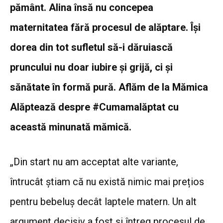
pământ. Alina însă nu concepea
maternitatea fără procesul de alăptare. Își
dorea din tot sufletul să-i dăruiască
pruncului nu doar iubire și grijă, ci și
sănătate în formă pură. Aflăm de la Mămica
Alăptează despre #Cumamalăptat cu
această minunată mămică.
„Din start nu am acceptat alte variante,
întrucât știam că nu există nimic mai prețios
pentru bebeluș decât laptele matern. Un alt
argument decisiv a fost și întreg procesul de