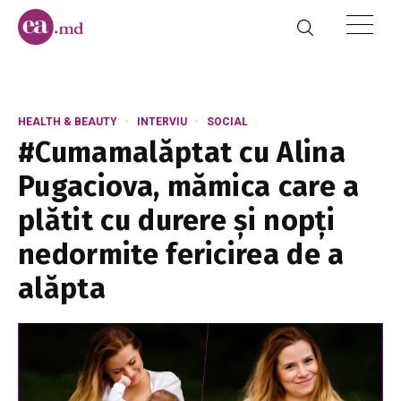
HEALTH & BEAUTY
INTERVIU
SOCIAL
#Cumamalăptat cu Alina
Pugaciova, mămica care a
plătit cu durere și nopți
nedormite fericirea de a
alăpta