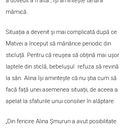
a dovedit a fi alta”, își amintește tânăra
mămică.
Situația a devenit și mai complicată după ce
Matvei a început să mănânce periodic din
sticluță. Pentru că reușea să obțină mai ușor
laptele din sticlă, bebelușul refuza să revină
la sân. Alina își amintește că nu știa cum să
facă față unei asemenea situații, de aceea a
apelat la sfaturile unui consilier în alăptare.
„Din fericire Alina Șmurun a avut posibilitate