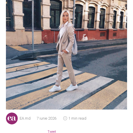
EA.md
7 iunie 2026
1 min read
Tweet