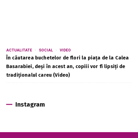
ACTUALITATE
SOCIAL
VIDEO
În căutarea buchetelor de flori la piața de la Calea
Basarabiei, deși în acest an, copiii vor fi lipsiți de
tradiționalul careu (Video)
Instagram