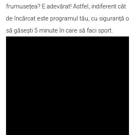
frumusețea? E adevărat! Astfel, indiferent cât
de încărcat este programul tău, cu siguranță o
să găsești 5 minute în care să faci sport.