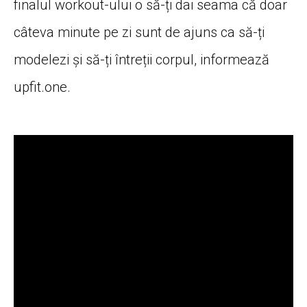
finalul workout-ului o să-ți dai seama că doar
câteva minute pe zi sunt de ajuns ca să-ți
modelezi și să-ți întreții corpul, informează
upfit.one.