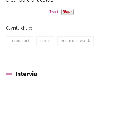
Tweet
Cuvinte cheie:
DISCIPLINĂ
LECȚII
REGULID E VIAȚĂ
Interviu