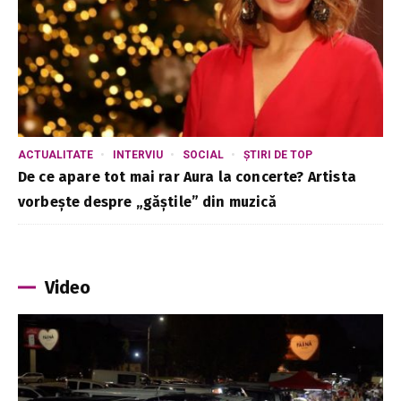
ACTUALITATE
INTERVIU
SOCIAL
ȘTIRI DE TOP
De ce apare tot mai rar Aura la concerte? Artista
vorbește despre „găștile” din muzică
Video