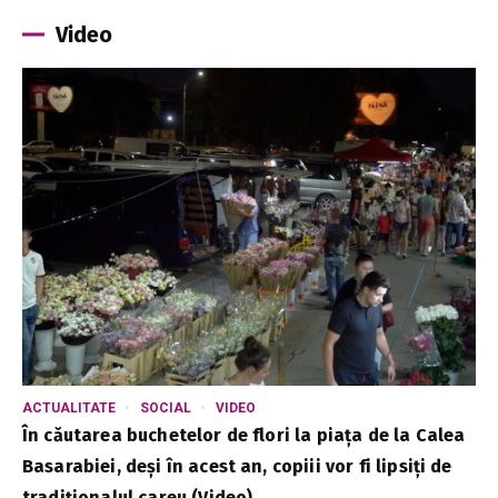
Video
ACTUALITATE
SOCIAL
VIDEO
În căutarea buchetelor de flori la piața de la Calea
Basarabiei, deși în acest an, copiii vor fi lipsiți de
tradiționalul careu (Video)