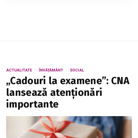
respecte strict normele de protecție a muncii
în perioada valului de căldură și să ia măsuri p...
ACTUALITATE
ÎNVĂȚĂMÂNT
SOCIAL
„Cadouri la examene”: CNA
lansează atenționări
importante