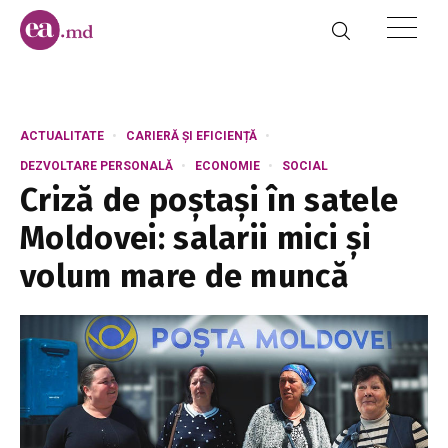
ACTUALITATE
CARIERĂ ȘI EFICIENȚĂ
DEZVOLTARE PERSONALĂ
ECONOMIE
SOCIAL
Criză de poștași în satele
Moldovei: salarii mici și
volum mare de muncă