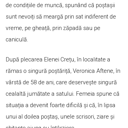
de condițiile de muncă, spunând că poștașii
sunt nevoiți să meargă prin sat indiferent de
vreme, pe gheață, prin zăpadă sau pe
caniculă.
După plecarea Elenei Crețu, în localitate a
rămas o singură poștăriță, Veronica Aftene, în
vârstă de 58 de ani, care deservește singură
cealaltă jumătate a satului. Femeia spune că
situația a devenit foarte dificilă și că, în lipsa
unui al doilea poștaș, unele scrisori, ziare și
chitanțe ajung cu întârziere.