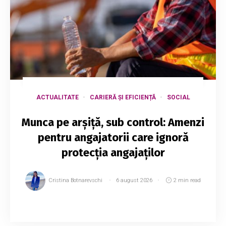
ACTUALITATE
CARIERĂ ȘI EFICIENȚĂ
SOCIAL
Munca pe arșiță, sub control: Amenzi
pentru angajatorii care ignoră
protecția angajaților
Cristina Botnarevschi
6 august 2026
2 min read
Confederația Națională a Sindicatelor din
Moldova (CNSM) le solicită angajatorilor să