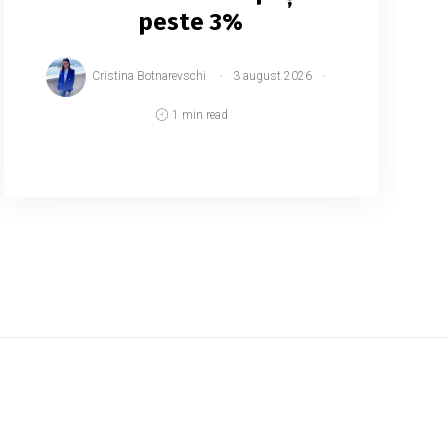
peste 3%
Cristina Botnarevschi
3 august 2026
1 min read
Agenția Națională Transport Auto (ANTA)
a majorat plafonul tarifar pentru
transportul regulat de pasageri pe rutele
interraionale. Noua limită, aplicabilă din 31
iulie, permite ope...