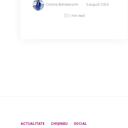
Cristina Botnarevschi
3 august 2026
2 min read
Consumatorii de gaze naturale ar putea
beneficia din nou de compensații, care
vor fi aplicate direct în facturile pentru
consumul de gaze. Potrivit președintelui
Parlamentului, ...
ACTUALITATE
CHIȘINĂU
SOCIAL