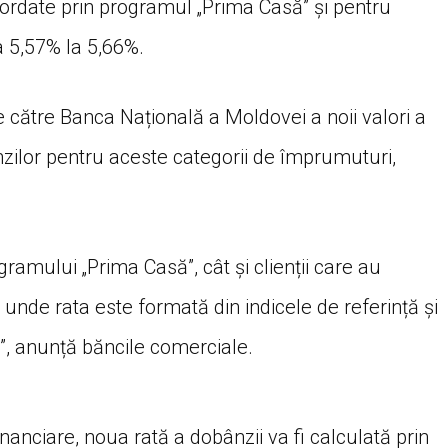
acordate prin programul „Prima Casă” și pentru
la 5,57% la 5,66%.
 către Banca Națională a Moldovei a noii valori a
ânzilor pentru aceste categorii de împrumuturi,
gramului „Prima Casă”, cât și clienții care au
 unde rata este formată din indicele de referință și
t”, anunță băncile comerciale.
 financiare, noua rată a dobânzii va fi calculată prin