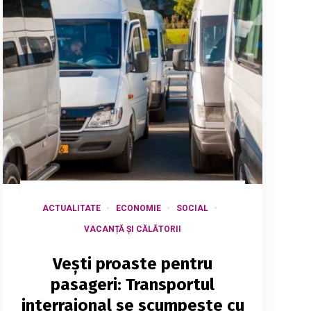
ACTUALITATE
ECONOMIE
SOCIAL
VACANȚĂ ȘI CĂLĂTORII
Vești proaste pentru
pasageri: Transportul
interraional se scumpește cu