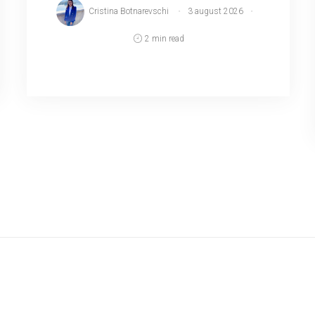
Cristina Botnarevschi
3 august 2026
2 min read
Republica Moldova nu a cumpărat în
primăvară cantități suplimentare de gaze
naturale la prețuri mai mici, deoarece
estimările de atunci arătau că prețul
combustibilului ar putea co...