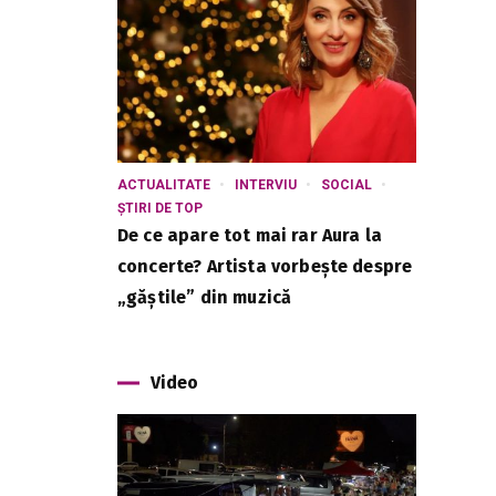
ACTUALITATE
INTERVIU
SOCIAL
ȘTIRI DE TOP
De ce apare tot mai rar Aura la
concerte? Artista vorbește despre
„găștile” din muzică
Video