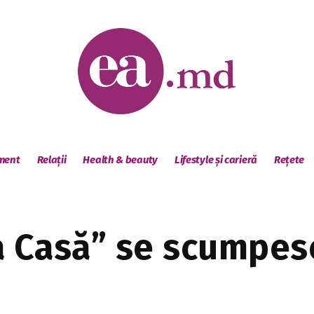
sment
Relații
Health & beauty
Lifestyle și carieră
Rețete
a Casă” se scumpes