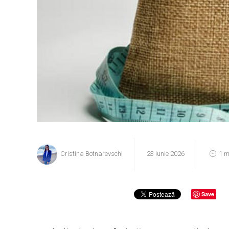
Cristina Botnarevschi
23 iunie 2026
1 m
Save