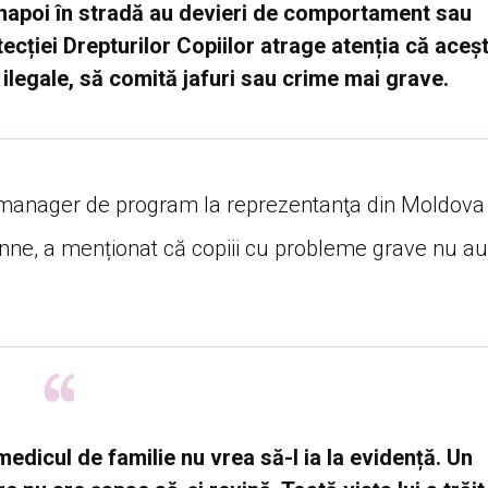
 înapoi în stradă au devieri de comportament sau
ecției Drepturilor Copiilor atrage atenția că aceșt
i ilegale, să comită jafuri sau crime mai grave.
i, manager de program la reprezentanţa din Moldova
ne, a menționat că copiii cu probleme grave nu au
medicul de familie nu vrea să-l ia la evidență. Un