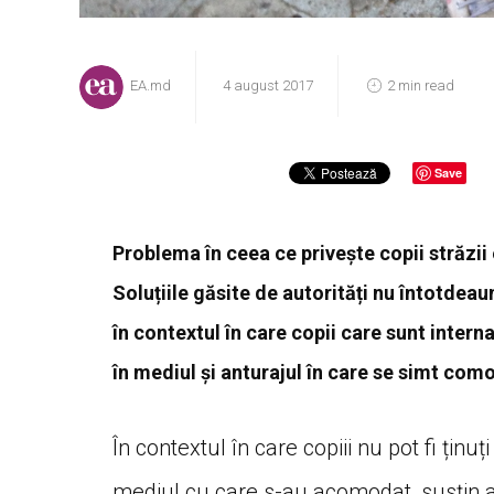
EA.md
4 august 2017
2 min read
Save
Problema în ceea ce privește copii străzii
Soluțiile găsite de autorități nu întotdea
în contextul în care copii care sunt interna
în mediul și anturajul în care se simt comod
În contextul în care copiii nu pot fi ținu
mediul cu care s-au acomodat, susțin auto