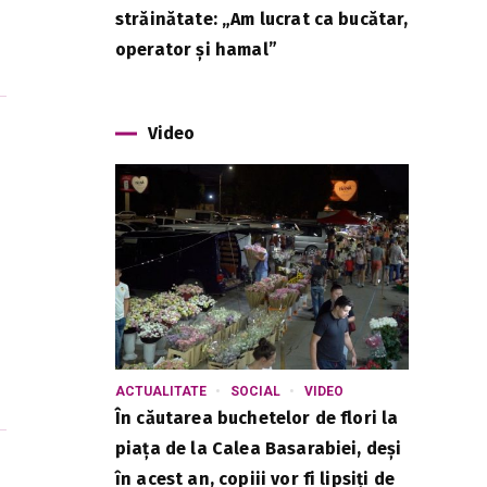
străinătate: „Am lucrat ca bucătar,
operator și hamal”
Video
ACTUALITATE
SOCIAL
VIDEO
În căutarea buchetelor de flori la
piața de la Calea Basarabiei, deși
în acest an, copiii vor fi lipsiți de