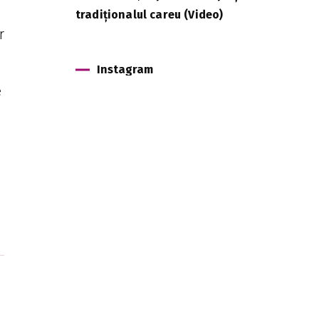
tradiționalul careu (Video)
r
Instagram
e