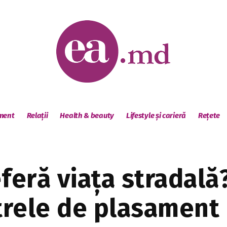
sment
Relații
Health & beauty
Lifestyle și carieră
Rețete
eferă viața stradală
trele de plasament