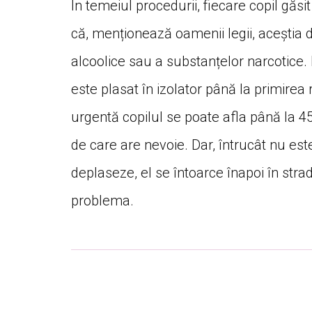
În temeiul procedurii, fiecare copil gă
că, menționează oamenii legii, aceștia d
alcoolice sau a substanțelor narcotice. D
este plasat în izolator până la primirea
urgentă copilul se poate afla până la 45 d
de care are nevoie. Dar, întrucât nu est
deplaseze, el se întoarce înapoi în stra
problema.