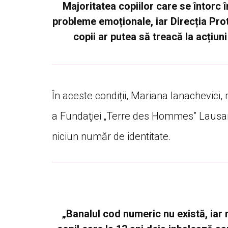
Majoritatea copiilor care se întorc
probleme emoționale, iar Direcția Prot
copii ar putea să treacă la acțiun
În aceste condiții, Mariana Ianachevic
a Fundaţiei „Terre des Hommes” Lausan
niciun număr de identitate.
„Banalul cod numeric nu există, iar 