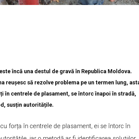
 este încă una destul de gravă în Republica Moldova.
una reușesc să rezolve problema pe un termen lung, ast
ți în centrele de plasament, se întorc înapoi în stradă,
, susțin autoritățile.
ți cu forța în centrele de plasament, ei se întorc în
ritățile, iar o metodă ar fi identificarea soluțiilor