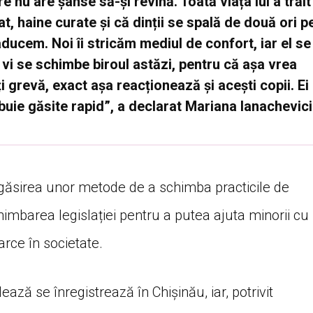
e nu are șanse să-și revină. Toată viața lui a trăit
t, haine curate și că dinții se spală de două ori p
 aducem. Noi îi stricăm mediul de confort, iar el se
i se schimbe biroul astăzi, pentru că așa vrea
ți grevă, exact așa reacționează și acești copii. Ei
rebuie găsite rapid”, a declarat Mariana Ianachevici
 găsirea unor metode de a schimba practicile de
chimbarea legislației pentru a putea ajuta minorii cu
rce în societate.
ă se înregistrează în Chișinău, iar, potrivit