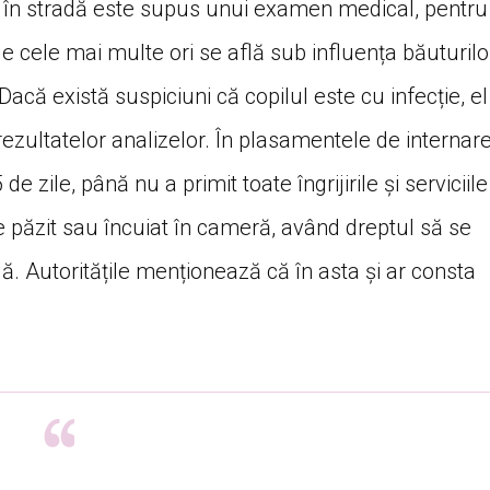
sit în stradă este supus unui examen medical, pentru
e cele mai multe ori se află sub influența băuturilo
acă există suspiciuni că copilul este cu infecție, el
 rezultatelor analizelor. În plasamentele de internar
e zile, până nu a primit toate îngrijirile și serviciile
e păzit sau încuiat în cameră, având dreptul să se
dă. Autoritățile menționează că în asta și ar consta