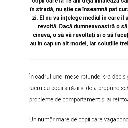
copil care la 13 ani deja inhalează sar
în stradă, nu știe ce înseamnă pat cura
zi. El nu va înțelege mediul în care îl
revoltă. Dacă dumneavoastră o să v
cineva, o să vă revoltați și o să face
au în cap un alt model, iar soluțiile t
În cadrul unei mese rotunde, s-a decis
lucru cu copii străzii și de a propune s
probleme de comportament și ai reîntoa
Un număr mare de copii care vagabondeaz