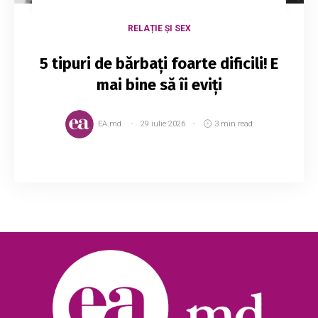
RELAȚIE ȘI SEX
5 tipuri de bărbați foarte dificili! E
mai bine să îi eviți
EA.md
29 iulie 2026
3 min read
Ți s-a întâmplat să te îndrăgostești de un
bărbat, să te dedici complet relației, dar să te
simți complet nefericită? Dacă formezi un
cuplu cu unul dintre acești bărbați, ia în cal...