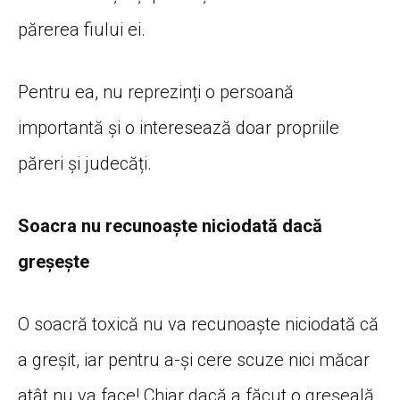
părerea fiului ei.
Pentru ea, nu reprezinți o persoană
importantă și o interesează doar propriile
păreri și judecăți.
Soacra nu recunoaște niciodată dacă
greșește
O soacră toxică nu va recunoaște niciodată că
a greșit, iar pentru a-și cere scuze nici măcar
atât nu va face! Chiar dacă a făcut o greșeală