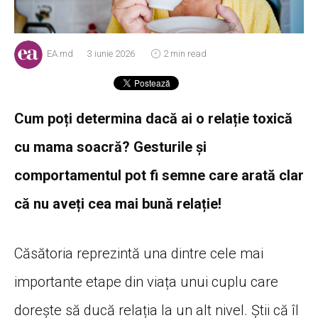
EA.md
3 iunie 2026
2 min read
Cum poți determina dacă ai o relație toxică
cu mama soacră? Gesturile și
comportamentul pot fi semne care arată clar
că nu aveți cea mai bună relație!
Căsătoria reprezintă una dintre cele mai
importante etape din viața unui cuplu care
dorește să ducă relația la un alt nivel. Știi că îl