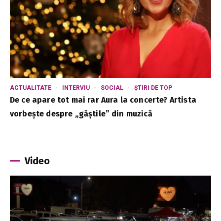
ACTUALITATE
INTERVIU
SOCIAL
ȘTIRI DE TOP
De ce apare tot mai rar Aura la concerte? Artista
vorbește despre „găștile” din muzică
Video