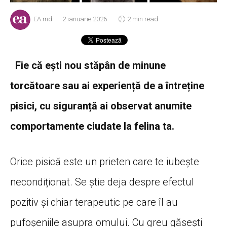
EA.md
2 ianuarie 2026
2 min read
Fie că ești nou stăpân de minune
torcătoare sau ai experiență de a întreține
pisici, cu siguranță ai observat anumite
comportamente ciudate la felina ta.
Orice pisică este un prieten care te iubește
necondiționat. Se știe deja despre efectul
pozitiv și chiar terapeutic pe care îl au
pufoșeniile asupra omului. Cu greu găsești