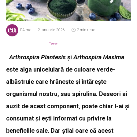
EA.md
2 ianuarie 2026
2 min read
Tweet
Arthrospira Plantesis
și
Arthospira Maxima
este alga unicelulară de culoare verde-
albăstruie care hrănește și întărește
organismul nostru, sau spirulina. Deseori ai
auzit de acest component, poate chiar l-ai și
consumat și ești informat cu privire la
beneficiile sale. Dar știai oare că acest