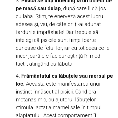
Pisica se uită îndelung la un obiect de
pe masă sau dulap,
după care îl dă jos
cu laba. Știm, te enerveză acest lucru
adesea și, vai, de câte ori ți-ai adunat
fardurile împrăștiate! Dar trebuie să
înțelegi că pisicile sunt ființe foarte
curioase de felul lor, iar cu tot ceea ce le
înconjoară ele fac cunoștință în mod
tactil, atingând cu lăbuța.
Frământatul cu lăbuțele sau mersul pe
loc.
Aceasta este manifestarea unui
instinct înnăscut al pisicii. Când era
motănaș mic, cu ajutorul lăbuțelor
stimula lactația mamei sale în timpul
alăptatului. Acest comportament îi