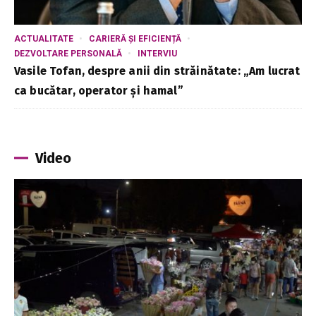
ACTUALITATE
CARIERĂ ȘI EFICIENȚĂ
DEZVOLTARE PERSONALĂ
INTERVIU
Vasile Tofan, despre anii din străinătate: „Am lucrat
ca bucătar, operator și hamal”
Video