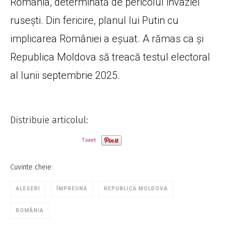
România, determinată de pericolul invaziei
rusești. Din fericire, planul lui Putin cu
implicarea României a eșuat. A rămas ca și
Republica Moldova să treacă testul electoral
al lunii septembrie 2025.
Distribuie articolul:
Tweet
Cuvinte cheie:
ALEGERI
ÎMPREUNĂ
REPUBLICA MOLDOVA
ROMÂNIA