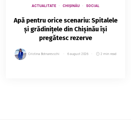
ACTUALITATE
CHIȘINĂU
SOCIAL
Apă pentru orice scenariu: Spitalele
și grădinițele din Chișinău își
pregătesc rezerve
Cristina Botnarevschi
6 august 2026
2 min read
Capitala se pregătește pentru un posibil
scenariu de criză în alimentarea cu apă, în
contextul scăderii accentuate a nivelului
Nistrului și a reducerii volumului de apă din lacul
d...