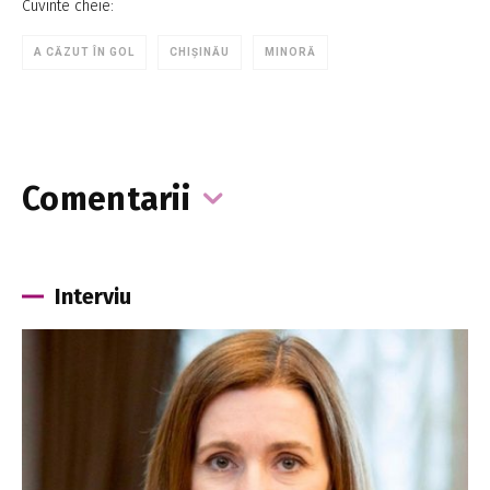
Cuvinte cheie:
A CĂZUT ÎN GOL
CHIȘINĂU
MINORĂ
Comentarii
Interviu