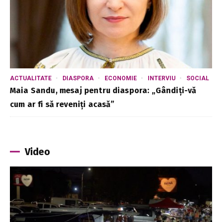
ACTUALITATE
DIASPORA
ECONOMIE
INTERVIU
SOCIAL
Maia Sandu, mesaj pentru diaspora: „Gândiți-vă
cum ar fi să reveniți acasă”
Video