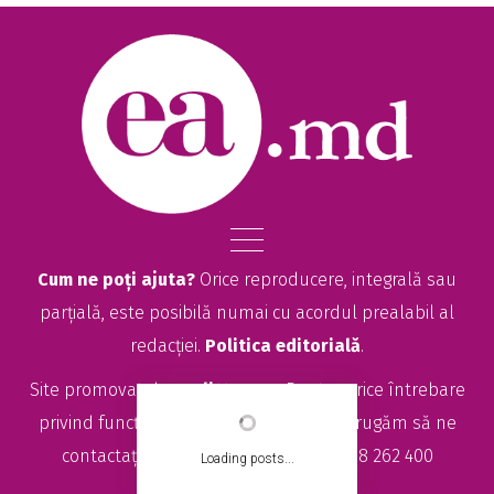
Cum ne poți ajuta?
Orice reproducere, integrală sau
parțială, este posibilă numai cu acordul prealabil al
redacției.
Politica editorială
.
Site promovat de
seolitte.com
. Pentru orice întrebare
privind funcționarea site-ului EA.md, vă rugăm să ne
contactați la
sales@ea.md
sau +373 78 262 400
Loading posts...