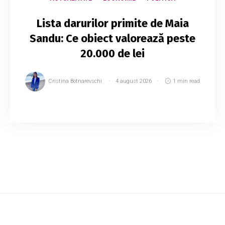
Lista darurilor primite de Maia
Sandu: Ce obiect valorează peste
20.000 de lei
Cristina Botnarevschi
4 august 2026
1 min read
Aparatul Președintelui Republicii Moldova a
publicat Registrul cadourilor admisibile pentru
trimestrul II al anului 2026, care include toate
darurile protocolare primite de Maia Sa...