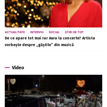
ACTUALITATE
INTERVIU
SOCIAL
ȘTIRI DE TOP
De ce apare tot mai rar Aura la concerte? Artista
vorbește despre „găștile” din muzică
Video