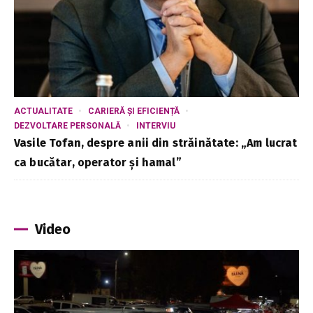
ACTUALITATE
CARIERĂ ȘI EFICIENȚĂ
DEZVOLTARE PERSONALĂ
INTERVIU
Vasile Tofan, despre anii din străinătate: „Am lucrat
ca bucătar, operator și hamal”
Video