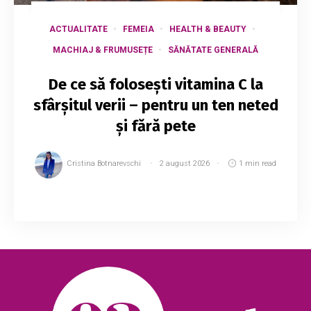
ACTUALITATE
FEMEIA
HEALTH & BEAUTY
MACHIAJ & FRUMUSEȚE
SĂNĂTATE GENERALĂ
De ce să folosești vitamina C la
sfârșitul verii – pentru un ten neted
și fără pete
Cristina Botnarevschi
2 august 2026
1 min read
Vitamina C este un ingredient esențial în rutina
de îngrijire a pielii, iar la final de vară este
momentul perfect să o incluzi constant. După
luni întregi de expunere la soare,...