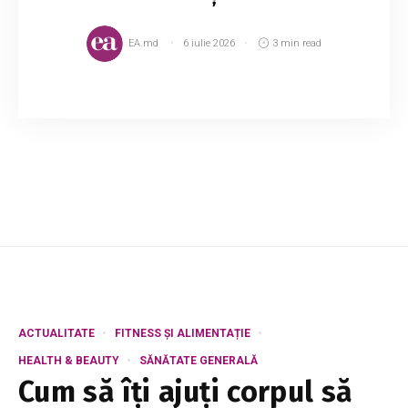
EA.md
6 iulie 2026
3 min read
Nicio persoană nu este perfectă și toți facem
constant greșeli în relații. Chiar dacă uneori ne
place să pretindem că totul este sub control,
adevărul este că, din când în când, eș...
ACTUALITATE
FITNESS ȘI ALIMENTAȚIE
HEALTH & BEAUTY
SĂNĂTATE GENERALĂ
Cum să îți ajuți corpul să