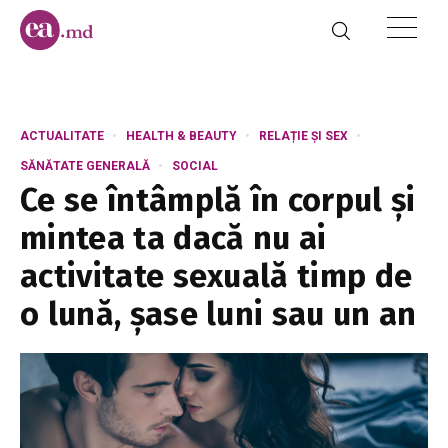
ACTUALITATE
HEALTH & BEAUTY
RELAȚIE ȘI SEX
SĂNĂTATE GENERALĂ
SOCIAL
Ce se întâmplă în corpul și
mintea ta dacă nu ai
activitate sexuală timp de
o lună, șase luni sau un an