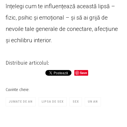
înțelegi cum te influențează această lipsă –
fizic, psihic și emoțional – și să ai grijă de
nevoile tale generale de conectare, afecțiune
și echilibru interior.
Distribuie articolul:
Save
Cuvinte cheie:
JUMATE DE AN
LIPSA DE SEX
SEX
UN AN