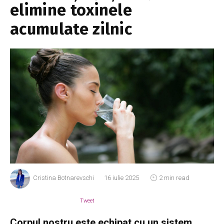
elimine toxinele
acumulate zilnic
Cristina Botnarevschi
16 iulie 2025
2 min read
Tweet
Corpul nostru este echipat cu un sistem