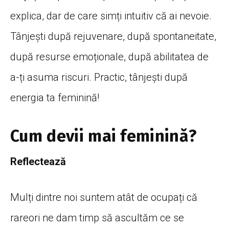
explica
, dar de care
simți
intuitiv
că
ai
nevoie.
Tânjești
după
rejuvenare,
după
spontaneitate,
după
resurse
emoționale
,
după
abilitatea de
a-
ți
asuma
riscuri. Practic,
tânjești
după
energia
ta
feminină
!
Cum devii mai feminină?
Reflectează
Mulți
dintre noi suntem
atât
de
ocupați
că
rareori ne
dam
timp
să
ascultăm
ce se