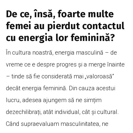
De ce, însă, foarte multe
femei au pierdut contactul
cu energia lor feminină?
În
cultura
noastră
, energia
masculină
– de
vreme ce e despre progres
și
a merge
înainte
– tinde
să
fie
considerată
mai
„
valoroasă
”
decât
energia
feminină
. Din
cauza
acestui
lucru, adesea ajungem
să
ne
simțim
dezechilibrați
,
atât
individual,
cât
și
cultural.
Când
supraevaluam
masculinitatea, ne