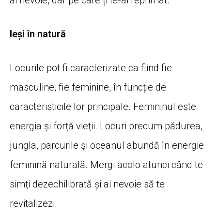
Ieși în natură
Locurile pot fi caracterizate
ca
fiind fie
masculine, fie feminine,
în
funcție
de
caracteristicile lor principale. Femininul este
energia
și
forță
vieții
. Locuri precum
pădurea
,
jungla
, parcurile
și
oceanul
abundă
în
energie
feminină
naturală
. Mergi acolo atunci
când
te
simți
dezechilibrată
și
ai
nevoie
să
te
revitalizezi.