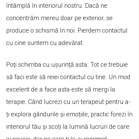
întâmplă
în
interiorul nostru.
Dacă
ne
concentrăm
mereu doar pe exterior, se
produce o
schismă
în
noi. Pierdem contactul
cu
cine
suntem cu
adevărat
.
Poți
schimba
cu
ușurință
asta
. Tot ce trebuie
să
faci este
să
reiei contactul cu
tine
. Un mod
excelent de a face
asta
este
să
mergi
la
terapie.
Când
lucrezi cu un terapeut pentru a-
ți
explora
gândurile
și
emoțiile
, practic forezi
în
interiorul
tău
și
scoți
la
lumină
lucruri de care
ai
nevoie, dar pe care
ți
le-
ai
reprimat.