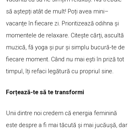
să
aștepți
atât
de mult!
Poți
avea
mini
–
vacanțe
în
fiecare zi. Prioritizează
odihna
și
momentele de relaxare.
Citește
cărți
,
ascultă
muzică
,
fă
yoga
și
pur
și
simplu
bucură
-te de
fiecare moment.
Când
nu
mai
ești
în
priză
tot
timpul,
îți
refaci
legătură
cu propriul
sine
.
Forțează-te să te transformi
Unii dintre noi credem
că
energia
feminină
este despre a fi
mai
tăcută
și
mai
jucăușă
, dar