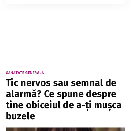
mese de bază ale zilei. Dacă este sănătos,
complet și echilibrat, îți permite să lupți
împotriva poftei de mâncare și să-ți încarci bat...
SĂNĂTATE GENERALĂ
Tic nervos sau semnal de
alarmă? Ce spune despre
tine obiceiul de a-ți mușca
buzele