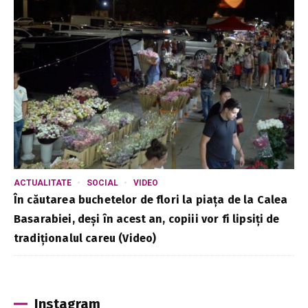
ACTUALITATE
SOCIAL
VIDEO
În căutarea buchetelor de flori la piața de la Calea
Basarabiei, deși în acest an, copiii vor fi lipsiți de
tradiționalul careu (Video)
Instagram