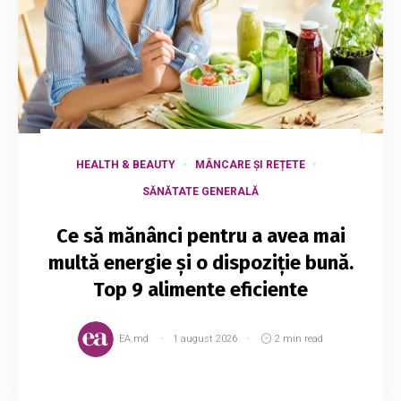
HEALTH & BEAUTY
MÂNCARE ȘI REȚETE
SĂNĂTATE GENERALĂ
Ce să mănânci pentru a avea mai
multă energie și o dispoziție bună.
Top 9 alimente eficiente
EA.md
1 august 2026
2 min read
Micul dejun, precum și prânzul și cina, sunt