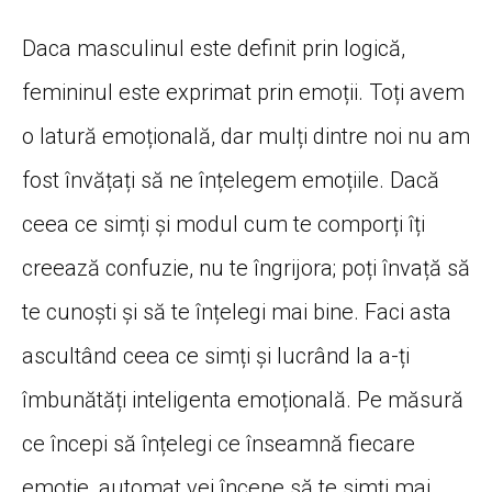
Daca
masculinul este definit prin
logică
,
femininul este exprimat prin
emoții
.
Toți
avem
o
latură
emoțională
, dar
mulți
dintre noi nu am
fost
învățați
să
ne
înțelegem
emoțiile
.
Dacă
ceea ce
simți
și
modul cum te
comporți
îți
creează
confuzie, nu te
îngrijora
;
poți
învață
să
te
cunoști
și
să
te
înțelegi
mai
bine. Faci
asta
ascultând
ceea ce
simți
și
lucrând
la
a-
ți
îmbunătăți
inteligenta
emoțională
. Pe
măsură
ce
începi
să
înțelegi
ce
înseamnă
fiecare
emoție
, automat vei
începe
să
te
simți
mai