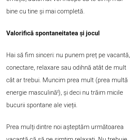
bine cu
tine
și
mai
completă
.
Valorifică spontaneitatea și jocul
Hai
să
fim sinceri: nu punem
preț
pe
vacantă
,
conectare, relaxare
sau
odihnă
atât
de mult
cât
ar trebui. Muncim prea mult (prea
multă
energie
masculină
!),
și
deci nu
trăim
micile
bucurii spontane ale
vieții
.
Prea
mulți
dintre noi
așteptăm
următoarea
vacantă
că
să
ne
simțim
relaxați
. Nu trebuie