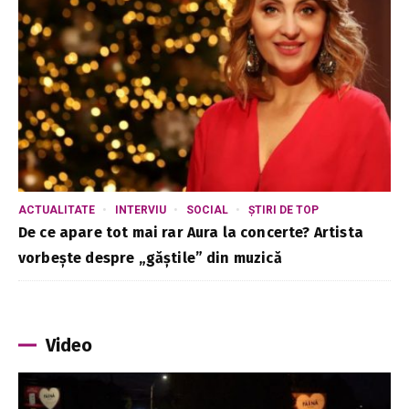
ACTUALITATE
INTERVIU
SOCIAL
ȘTIRI DE TOP
De ce apare tot mai rar Aura la concerte? Artista
vorbește despre „găștile” din muzică
Video