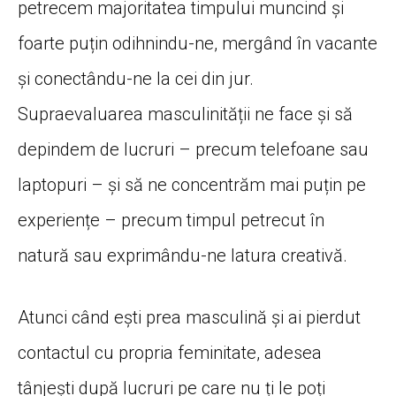
petrecem majoritatea timpului muncind
și
foarte
puțin
odihnindu-ne,
mergând
în
vacante
și
conectându-ne
la
cei din jur.
Supraevaluarea
masculinității
ne face
și
să
depindem de lucruri – precum telefoane
sau
laptopuri –
și
să
ne
concentrăm
mai
puțin
pe
experiențe
– precum timpul petrecut
în
natură
sau
exprimându-ne
latura
creativă
.
Atunci
când
ești
prea
masculină
și
ai
pierdut
contactul cu propria feminitate, adesea
tânjești
după
lucruri pe care nu
ți
le
poți