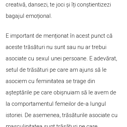
creativă
, dansezi, te joci
și
îți
conștientizezi
bagajul
emoțional
.
E important de
menționat
în
acest punct
că
aceste
trăsături
nu
sunt
sau
nu ar trebui
asociate cu sexul unei persoane. E
adevărat
,
setul de
trăsături
pe care am ajuns
să
le
asociem cu feminitatea se trage din
așteptările
pe care
obișnuiam
să
le avem de
la
comportamentul femeilor de-a lungul
istoriei. De asemenea,
trăsăturile
asociate cu
masculinitatea
sunt
trăsături
pe care