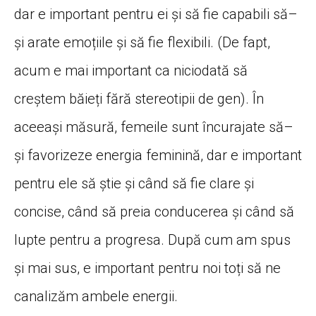
dar e important pentru ei
și
să
fie capabili
să
–
și
arate
emoțiile
și
să
fie flexibili. (De fapt,
acum e
mai
important
ca
niciodată
să
creștem
băieți
fără
stereotipii de gen).
În
aceeași
măsură
, femeile
sunt
încurajate
să
–
și
favorizeze energia
feminină
, dar e important
pentru ele
să
știe
și
când
să
fie clare
și
concise,
când
să
preia conducerea
și
când
să
lupte pentru a
progresa
.
După
cum am spus
și
mai
sus
, e important pentru noi
toți
să
ne
canalizăm
ambele energii.