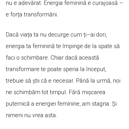
nu e
adevărat
. Energia
feminină
e
curajoasă
–
e
forța
transformării
.
Dacă
viața
ta
nu decurge cum
ți
–
ai
dori,
energia
ta
feminină
te
împinge
de
la
spate
să
faci o schimbare. Chiar
dacă
această
transformare te poate speria
la
început
,
trebuie
să
știi
că
e necesar.
Până
la
urmă
, noi
ne
schimbăm
tot timpul.
Fără
mișcarea
puternică
a energiei feminine, am
stagna
.
Și
nimeni nu vrea
asta
.