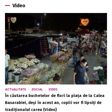
Video
ACTUALITATE
SOCIAL
VIDEO
În căutarea buchetelor de flori la piața de la Calea
Basarabiei, deși în acest an, copiii vor fi lipsiți de
tradiționalul careu (Video)