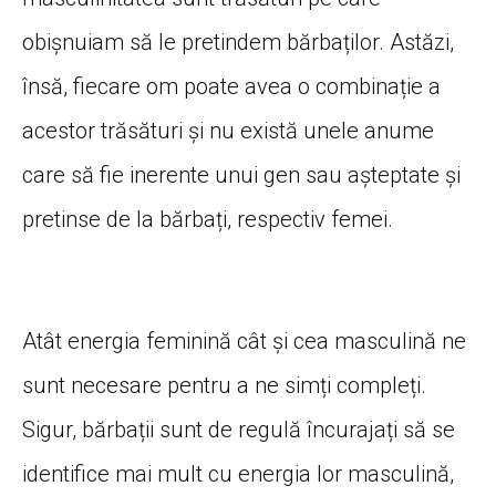
obișnuiam
să
le pretindem bărbaților.
Astăzi
,
însă
, fiecare om poate avea o
combinație
a
acestor
trăsături
și
nu
există
unele anume
care
să
fie
inerente
unui gen
sau
așteptate
și
pretinse de
la
bărbați
, respectiv femei.
Atât
energia
feminină
cât
și
cea
masculină
ne
sunt
necesare pentru a ne
simți
compleți
.
Sigur,
bărbații
sunt
de
regulă
încurajați
să
se
identifice
mai
mult cu energia lor
masculină
,