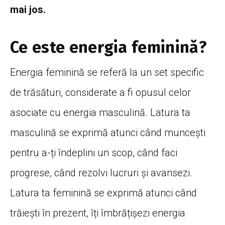
mai jos.
Ce este energia feminină?
Energia
feminină
se
referă
la
un
set
specific
de
trăsături
, considerate a fi opusul celor
asociate cu energia
masculină
.
Latura
ta
masculină
se
exprimă
atunci
când
muncești
pentru a-
ți
îndeplini
un
scop
,
când
faci
progrese,
când
rezolvi lucruri
și
avansezi.
Latura
ta
feminină
se
exprimă
atunci
când
trăiești
în
prezent,
îți
îmbrățișezi
energia