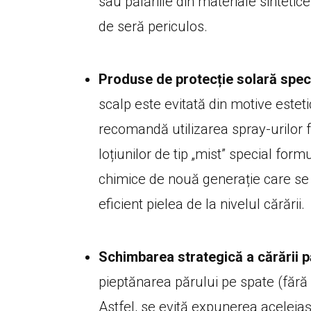
sau pălăriile din materiale sintetic
de seră periculos.
Produse de protecție solară speci
scalp este evitată din motive estet
recomandă utilizarea spray-urilor fo
loțiunilor de tip „mist” special form
chimice de nouă generație care se 
eficient pielea de la nivelul cărării.
Schimbarea strategică a cărării pă
pieptănarea părului pe spate (fără 
Astfel, se evită expunerea aceleiași