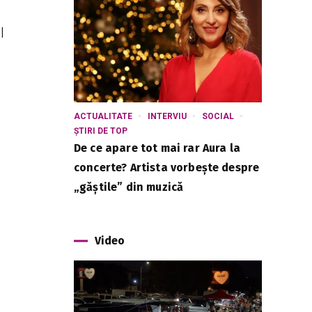
l
ACTUALITATE
INTERVIU
SOCIAL
ȘTIRI DE TOP
De ce apare tot mai rar Aura la
concerte? Artista vorbește despre
„găștile” din muzică
Video