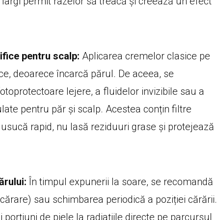
e largi permit razelor să treacă și creează un efect
fice pentru scalp:
Aplicarea cremelor clasice pe
ice, deoarece încarcă părul. De aceea, se
toprotectoare lejere, a fluidelor invizibile sau a
ulate pentru păr și scalp. Acestea conțin filtre
usucă rapid, nu lasă reziduuri grase și protejează
rului:
În timpul expunerii la soare, se recomandă
cărare) sau schimbarea periodică a poziției cărării.
 porțiuni de piele la radiațiile directe pe parcursul