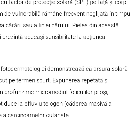
 cu factor de protecție solară (SPF) pe față și corp
m de vulnerabilă rămâne frecvent neglijată în timpu
a cărării sau a liniei părului. Pielea din această
i prezintă aceeași sensibilitate la acțiunea
 al fotodermatologiei demonstrează că arsura solară
cut pe termen scurt. Expunerea repetată și
n profunzime micromediul foliculilor piloși,
ot duce la efluviu telogen (căderea masivă a
re a carcinoamelor cutanate.