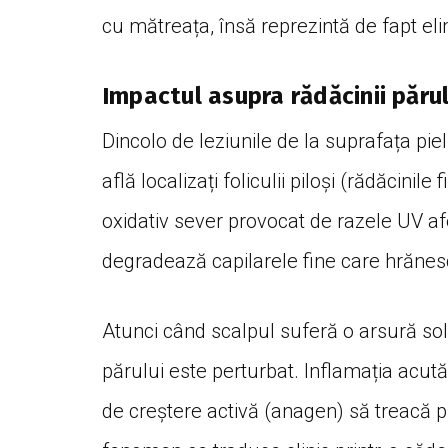
cu mătreața, însă reprezintă de fapt el
Impactul asupra rădăcinii părulu
Dincolo de leziunile de la suprafața pie
află localizați foliculii piloși (rădăcinile
oxidativ sever provocat de razele UV af
degradează capilarele fine care hrănes
Atunci când scalpul suferă o arsură sola
părului este perturbat. Inflamația acută
de creștere activă (anagen) să treacă 