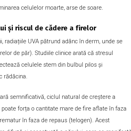
iminarea celulelor moarte, arse de soare.
i și riscul de cădere a firelor
lii, radiațiile UVA pătrund adânc în derm, unde se
 firelor de păr). Studiile clinice arată că stresul
ectează celulele stem din bulbul pilos și
c rădăcina.
ră semnificativă, ciclul natural de creștere a
 poate forța o cantitate mare de fire aflate în faza
prematur în faza de repaus (telogen). Acest