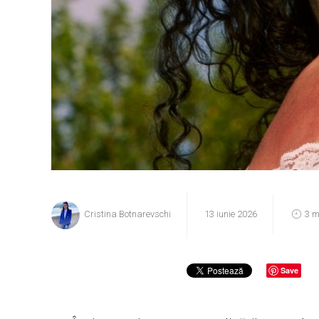
Cristina Botnarevschi
13 iunie 2026
3 m
Save