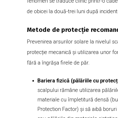
fenomen se traduce clinic printr-o căde
de obicei la două-trei luni după inciden
Metode de protecție recomand
Prevenirea arsurilor solare la nivelul 
protecție mecanică și utilizarea unor f
fără a îngrășa firele de păr.
Bariera fizică (pălăriile cu protecț
scalpului rămâne utilizarea pălăriil
materiale cu împletitură densă (bu
Protection Factor) și să aibă boruri 