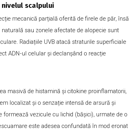
 nivelul scalpului
ție mecanică parțială oferită de firele de păr, însă
a naturală sau zonele afectate de alopecie sunt
culare. Radiațiile UVB atacă straturile superficiale
rect ADN-ul celular și declanșând o reacție
ea masivă de histamină și citokine proinflamatorii,
em localizat și o senzație intensă de arsură și
se formează vezicule cu lichid (bășici), urmate de o
descuamare este adesea confundată în mod eronat