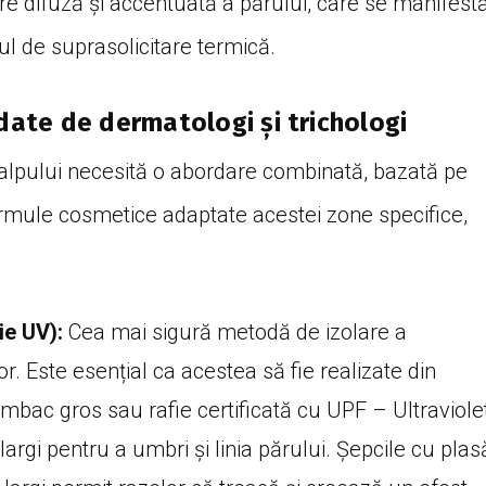
re difuză și accentuată a părului, care se manifest
tul de suprasolicitare termică.
ate de dermatologi și trichologi
scalpului necesită o abordare combinată, bazată pe
ormule cosmetice adaptate acestei zone specifice,
ie UV):
Cea mai sigură metodă de izolare a
or. Este esențial ca acestea să fie realizate din
mbac gros sau rafie certificată cu UPF – Ultraviole
largi pentru a umbri și linia părului. Șepcile cu plas