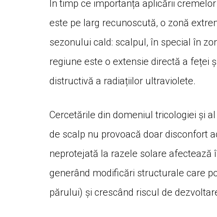
În timp ce importanța aplicării cremelor
este pe larg recunoscută, o zonă extre
sezonului cald: scalpul, în special în zon
regiune este o extensie directă a feței ș
distructivă a radiațiilor ultraviolete.
Cercetările din domeniul tricologiei și
de scalp nu provoacă doar disconfort a
neprotejată la razele solare afectează î
generând modificări structurale care p
părului) și crescând riscul de dezvolta