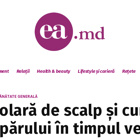
sment
Relații
Health & beauty
Lifestyle și carieră
Rețete
ĂNĂTATE GENERALĂ
solară de scalp și 
părului în timpul ve