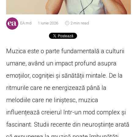
EA.md
1 iunie 2026
2 min read
Muzica este o parte fundamentală a culturii
umane, având un impact profund asupra
emoțiilor, cogniției și sănătății mintale. De la
ritmurile care ne energizează până la
melodiile care ne liniștesc, muzica
influențează creierul într-un mod complex și
fascinant. Studii recente din neuroștiințe arată
că expunerea la muzică poate îmbunătăți