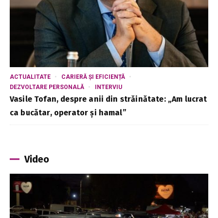
ACTUALITATE
CARIERĂ ȘI EFICIENȚĂ
DEZVOLTARE PERSONALĂ
INTERVIU
Vasile Tofan, despre anii din străinătate: „Am lucrat
ca bucătar, operator și hamal”
Video