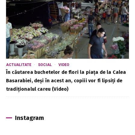
ACTUALITATE
SOCIAL
VIDEO
În căutarea buchetelor de flori la piața de la Calea
Basarabiei, deși în acest an, copiii vor fi lipsiți de
tradiționalul careu (Video)
Instagram