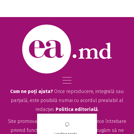
Cum ne poți ajuta?
Orice reproducere, integrală sau
parțială, este posibilă numai cu acordul prealabil al
redacției.
Politica editorială
.
Site promovat de
seolitte.com
. Pentru orice întrebare
privind funcționarea site-ului EA.md, vă rugăm să ne