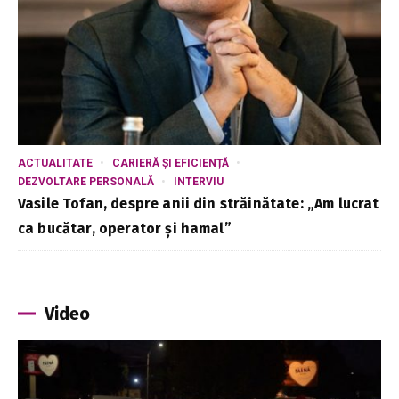
ACTUALITATE
CARIERĂ ȘI EFICIENȚĂ
DEZVOLTARE PERSONALĂ
INTERVIU
Vasile Tofan, despre anii din străinătate: „Am lucrat
ca bucătar, operator și hamal”
Video