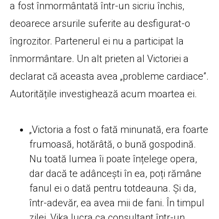
a fost înmormântată într-un sicriu închis,
deoarece arsurile suferite au desfigurat-o
îngrozitor. Partenerul ei nu a participat la
înmormântare. Un alt prieten al Victoriei a
declarat că aceasta avea „probleme cardiace”.
Autoritățile investighează acum moartea ei.
„Victoria a fost o fată minunată, era foarte
frumoasă, hotărâtă, o bună gospodină.
Nu toată lumea îi poate înțelege opera,
dar dacă te adâncești în ea, poți rămâne
fanul ei o dată pentru totdeauna. Și da,
într-adevăr, ea avea mii de fani. În timpul
zilei, Vika lucra ca consultant într-un