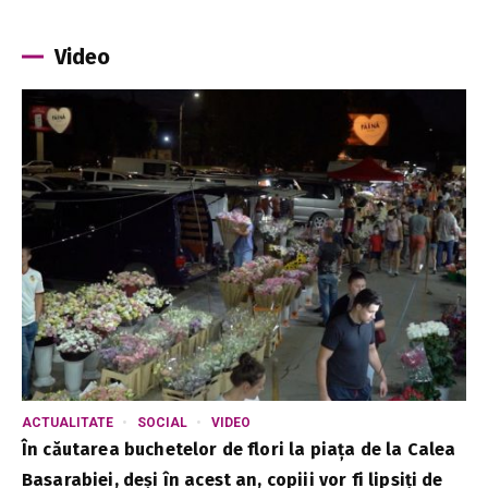
Video
ACTUALITATE
SOCIAL
VIDEO
În căutarea buchetelor de flori la piața de la Calea
Basarabiei, deși în acest an, copiii vor fi lipsiți de