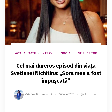
ACTUALITATE
INTERVIU
SOCIAL
ȘTIRI DE TOP
Cel mai dureros episod din viața
Svetlanei Nichitina: „Sora mea a fost
împușcată”
Cristina Botnarevschi
30 iulie 2026
2 min read
Lash artista și fosta iubită a interpretului Patric