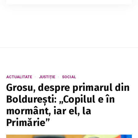
Hanganu, Svetlana Nichitina, a trecut printr-o
tragedie cumplită în copilărie. Avea doar 9 ani
când și-a pierdut sora. Într-un i...
ACTUALITATE
JUSTIȚIE
SOCIAL
Grosu, despre primarul din
Boldurești: „Copilul e în
mormânt, iar el, la
Primărie”