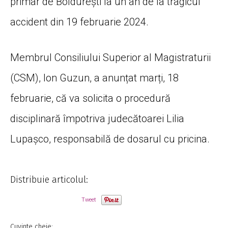
primar de Boldurești la un an de la tragicul
accident din 19 februarie 2024.
Membrul Consiliului Superior al Magistraturii
(CSM), Ion Guzun, a anunțat marți, 18
februarie, că va solicita o procedură
disciplinară împotriva judecătoarei Lilia
Lupașco, responsabilă de dosarul cu pricina.
Distribuie articolul:
Tweet
Cuvinte cheie: