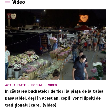
Video
ACTUALITATE
SOCIAL
VIDEO
În căutarea buchetelor de flori la piața de la Calea
Basarabiei, deși în acest an, copiii vor fi lipsiți de
tradiționalul careu (Video)