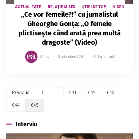
ACTUALITATE
RELAȚIE ȘI SEX
ȘTIRI DE TOP
VIDEO
„Ce vor femeile?!” cu jurnalistul
Gheorghe Gonța: „O femeie
plictisește când arată prea multă
dragoste” (Video)
EA.md
5 octombrie 2016
3 min read
Previous
1
…
641
642
643
644
645
Interviu