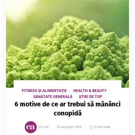
FITNESS ȘI ALIMENTAȚIE
HEALTH & BEAUTY
SĂNĂTATE GENERALĂ
ȘTIRI DE TOP
6 motive de ce ar trebui să mănânci
conopidă
EA.md
31 ianuarie 2023
3 min read