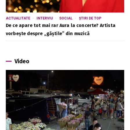
ACTUALITATE
INTERVIU
SOCIAL
ȘTIRI DE TOP
De ce apare tot mai rar Aura la concerte? Artista
vorbește despre „găștile” din muzică
Video