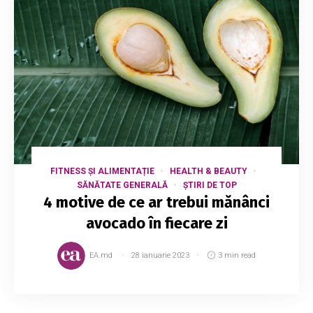
FITNESS ȘI ALIMENTAȚIE
HEALTH & BEAUTY
SĂNĂTATE GENERALĂ
ȘTIRI DE TOP
4 motive de ce ar trebui mănânci
avocado în fiecare zi
EA.md
28 ianuarie 2023
3 min read