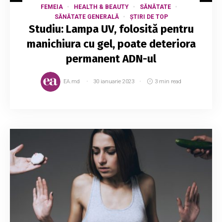
FEMEIA
HEALTH & BEAUTY
SĂNĂTATE
SĂNĂTATE GENERALĂ
ȘTIRI DE TOP
Studiu: Lampa UV, folosită pentru
manichiura cu gel, poate deteriora
permanent ADN-ul
EA.md
30 ianuarie 2023
3 min read