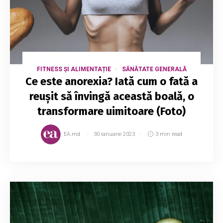
FITNESS ȘI ALIMENTAȚIE
SĂNĂTATE GENERALĂ
Ce este anorexia? Iată cum o fată a
reușit să învingă această boală, o
transformare uimitoare (Foto)
EA.md
30 ianuarie 2023
3 min read