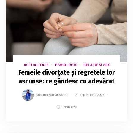
ACTUALITATE
PSIHOLOGIE
RELAȚIE ȘI SEX
Femeile divorțate și regretele lor
ascunse: ce gândesc cu adevărat
Cristina Botnarevschi
21 septembrie 2025
1 min read