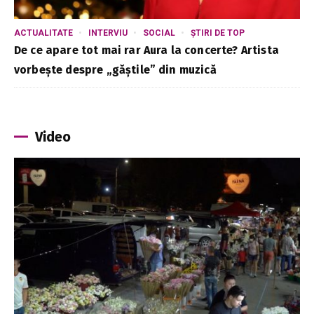
ACTUALITATE
INTERVIU
SOCIAL
ȘTIRI DE TOP
De ce apare tot mai rar Aura la concerte? Artista
vorbește despre „găștile” din muzică
Video