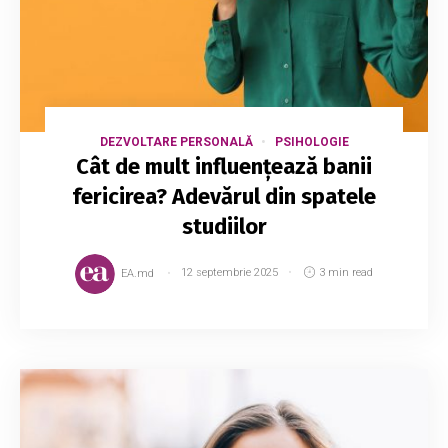
DEZVOLTARE PERSONALĂ
PSIHOLOGIE
Cât de mult influențează banii
fericirea? Adevărul din spatele
studiilor
EA.md
12 septembrie 2025
3 min read