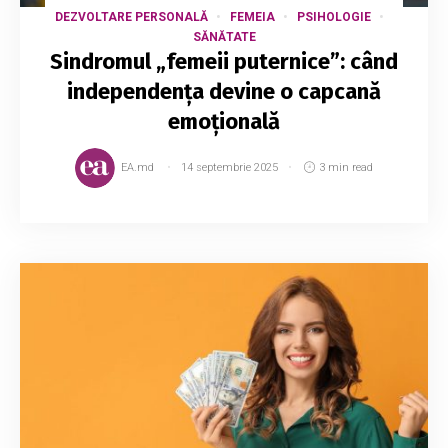
DEZVOLTARE PERSONALĂ
FEMEIA
PSIHOLOGIE
SĂNĂTATE
Sindromul „femeii puternice”: când
independența devine o capcană
emoțională
EA.md
14 septembrie 2025
3 min read