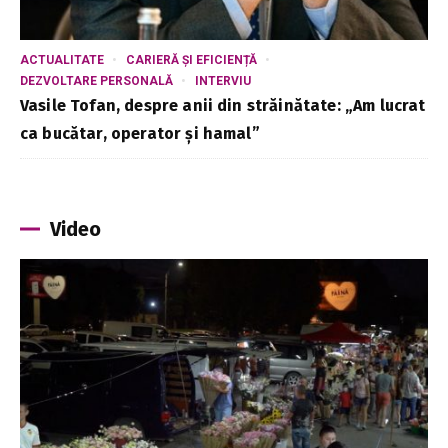
ACTUALITATE
CARIERĂ ȘI EFICIENȚĂ
DEZVOLTARE PERSONALĂ
INTERVIU
Vasile Tofan, despre anii din străinătate: „Am lucrat
ca bucătar, operator și hamal”
Video