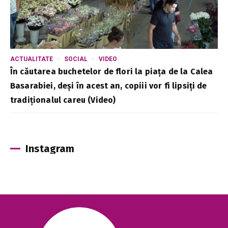
ACTUALITATE
SOCIAL
VIDEO
În căutarea buchetelor de flori la piața de la Calea
Basarabiei, deși în acest an, copiii vor fi lipsiți de
tradiționalul careu (Video)
Instagram