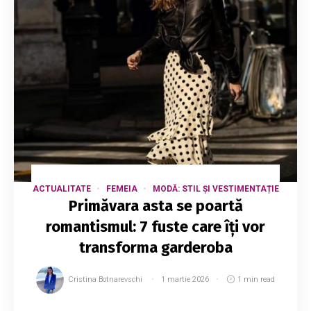
ACTUALITATE
FEMEIA
MODĂ: STIL ȘI VESTIMENTAȚIE
Primăvara asta se poartă
romantismul: 7 fuste care îți vor
transforma garderoba
Cristina Botnarevschi
1 martie 2026
1 min read