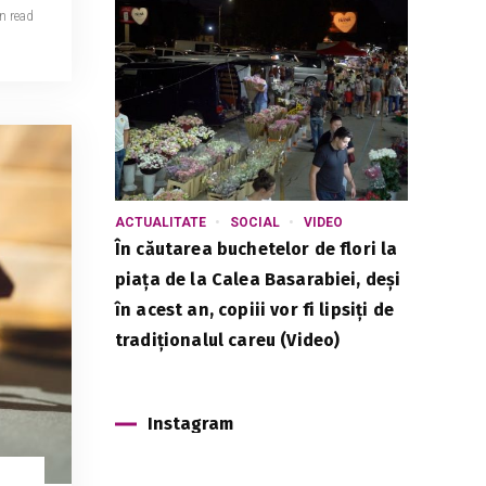
n read
ACTUALITATE
SOCIAL
VIDEO
În căutarea buchetelor de flori la
piața de la Calea Basarabiei, deși
în acest an, copiii vor fi lipsiți de
tradiționalul careu (Video)
Instagram