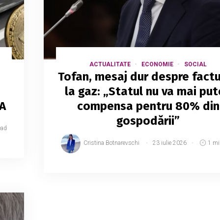
ACTUALITATE
ECONOMIE
SOCIAL
Tofan, mesaj dur despre factu
la gaz: „Statul nu va mai pu
A
compensa pentru 80% din
gospodării”
ead
Cristina Botnarevschi
23 iulie 2026
1 mi