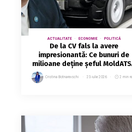
ACTUALITATE
ECONOMIE
POLITICĂ
De la CV fals la avere
impresionantă: Ce bunuri de
milioane deține șeful MoldATS
Cristina Botnarevschi
23 iulie 2026
2 min r