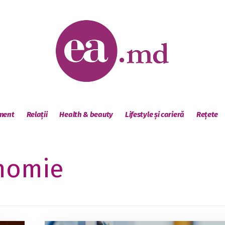
sment
Relații
Health & beauty
Lifestyle și carieră
Rețete
nomie