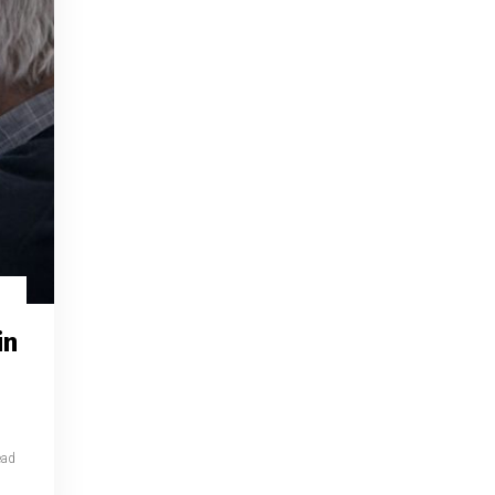
in
ead