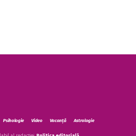
Psihologie
Video
Vacanță
Astrologie
bil al redacției.
Politica editorială
.