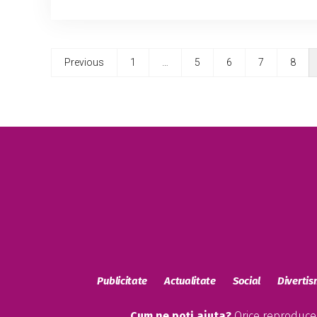
Previous
1
…
5
6
7
8
Publicitate
Actualitate
Social
Diverti
Cum ne poți ajuta?
Orice reproducere