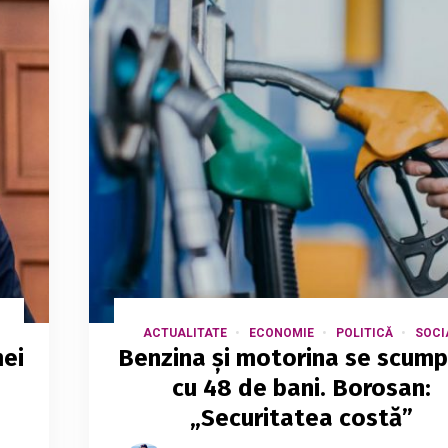
ACTUALITATE
ECONOMIE
POLITICĂ
SOCI
mei
Benzina și motorina se scum
cu 48 de bani. Borosan:
„Securitatea costă”