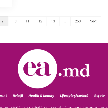
9
10
11
12
13
…
250
Next
sment
Relații
Health & beauty
Lifestyle și carieră
Rețete
, integrală sau parțială, este posibilă numai cu acordul preala