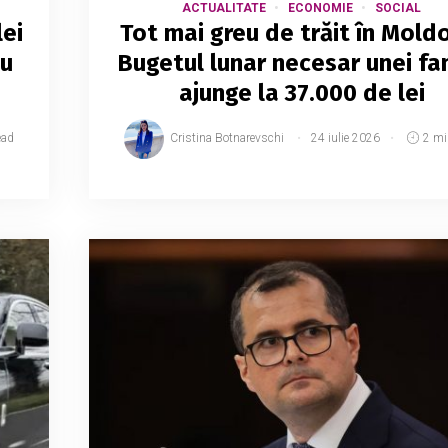
ACTUALITATE
ECONOMIE
SOCIAL
ei
Tot mai greu de trăit în Mold
iu
Bugetul lunar necesar unei fam
ajunge la 37.000 de lei
ead
Cristina Botnarevschi
24 iulie 2026
2 mi