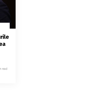
rile
tea
n read