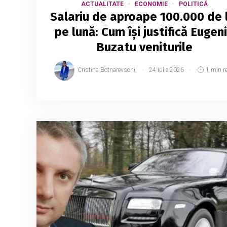
ACTUALITATE
ECONOMIE
POLITICĂ
Salariu de aproape 100.000 de l
pe lună: Cum își justifică Eugen
Buzatu veniturile
Cristina Botnarevschi
24 iulie 2026
1 min r