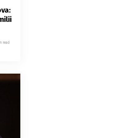
ova:
ilii
n read