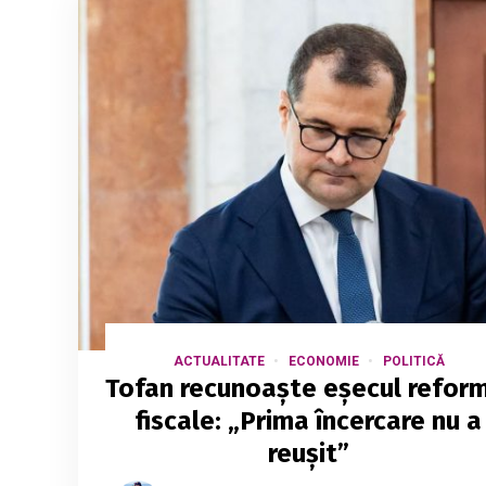
ACTUALITATE
ECONOMIE
POLITICĂ
Tofan recunoaște eșecul refor
fiscale: „Prima încercare nu a
reușit”