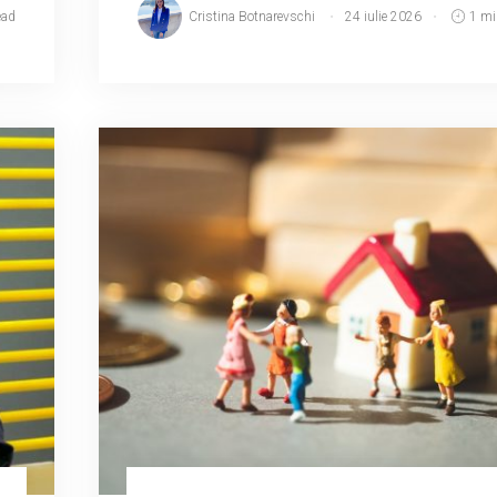
ead
Cristina Botnarevschi
24 iulie 2026
1 mi