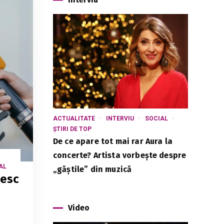
ACTUALITATE
INTERVIU
SOCIAL
ȘTIRI DE TOP
De ce apare tot mai rar Aura la
concerte? Artista vorbește despre
AL
„găștile” din muzică
pesc
Video