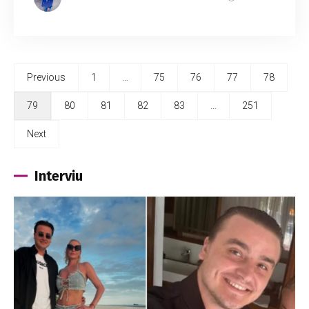
Previous
1
…
75
76
77
78
79
80
81
82
83
…
251
Next
Interviu