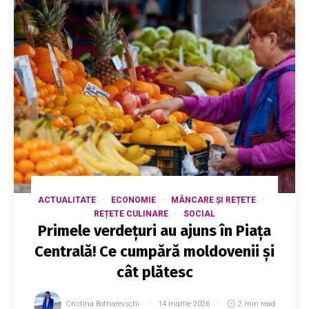
ACTUALITATE
ECONOMIE
MÂNCARE ȘI REȚETE
REȚETE CULINARE
SOCIAL
Primele verdețuri au ajuns în Piața
Centrală! Ce cumpără moldovenii și
cât plătesc
Cristina Botnarevschi
14 martie 2026
2 min read