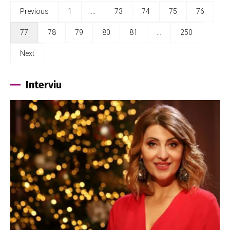
Previous
1
…
73
74
75
76
77
78
79
80
81
…
250
Next
Interviu