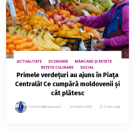
ACTUALITATE
ECONOMIE
MÂNCARE ȘI REȚETE
REȚETE CULINARE
SOCIAL
Primele verdețuri au ajuns în Piața
Centrală! Ce cumpără moldovenii și
cât plătesc
Cristina Botnarevschi
14 martie 2026
2 min read