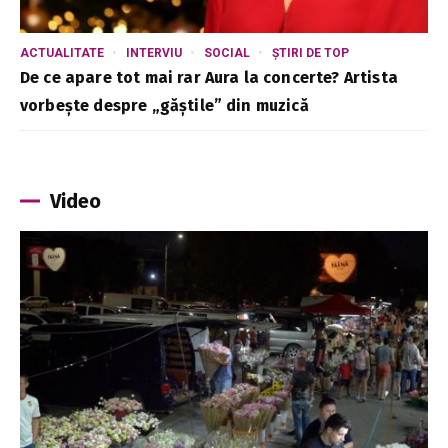
ACTUALITATE
INTERVIU
SOCIAL
ȘTIRI DE TOP
De ce apare tot mai rar Aura la concerte? Artista
vorbește despre „găștile” din muzică
Video