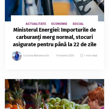
ACTUALITATE
ECONOMIE
SOCIAL
Ministerul Energiei: Importurile de
carburanți merg normal, stocuri
asigurate pentru până la 22 de zile
Cristina Botnarevschi
14 martie 2026
1 min read