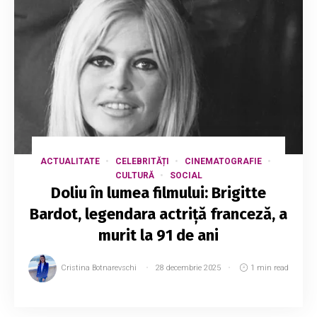
ACTUALITATE
CELEBRITĂȚI
CINEMATOGRAFIE
CULTURĂ
SOCIAL
Doliu în lumea filmului: Brigitte
Bardot, legendara actriță franceză, a
murit la 91 de ani
Cristina Botnarevschi
28 decembrie 2025
1 min read