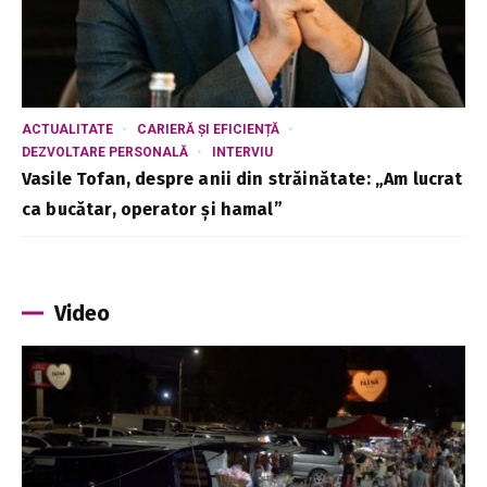
ACTUALITATE
CARIERĂ ȘI EFICIENȚĂ
DEZVOLTARE PERSONALĂ
INTERVIU
Vasile Tofan, despre anii din străinătate: „Am lucrat
ca bucătar, operator și hamal”
Video