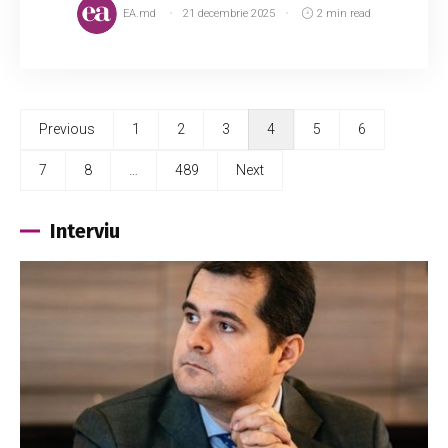
EA.md
21 decembrie 2025
2 min read
Previous
1
2
3
4
5
6
7
8
…
489
Next
Interviu