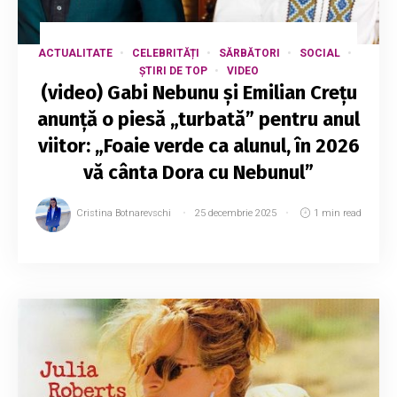
ACTUALITATE
CELEBRITĂȚI
SĂRBĂTORI
SOCIAL
ȘTIRI DE TOP
VIDEO
(video) Gabi Nebunu și Emilian Crețu
anunță o piesă „turbată” pentru anul
viitor: „Foaie verde ca alunul, în 2026
vă cânta Dora cu Nebunul”
Cristina Botnarevschi
25 decembrie 2025
1 min read