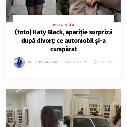
CELEBRITĂȚI
(foto) Katy Black, apariție surpriză
după divorț: ce automobil și-a
cumpărat
Cristina Botnarevschi
1 ianuarie 2026
1 min read