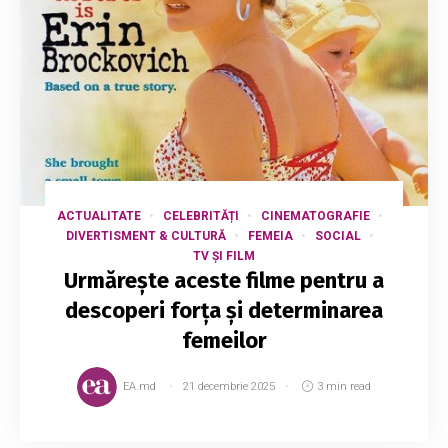
ACTUALITATE
CELEBRITĂȚI
CINEMATOGRAFIE
DIVERTISMENT & CULTURĂ
FEMEIA
SOCIAL
TV ȘI FILM
Urmărește aceste filme pentru a
descoperi forța și determinarea
femeilor
EA.md
21 decembrie 2025
3 min read