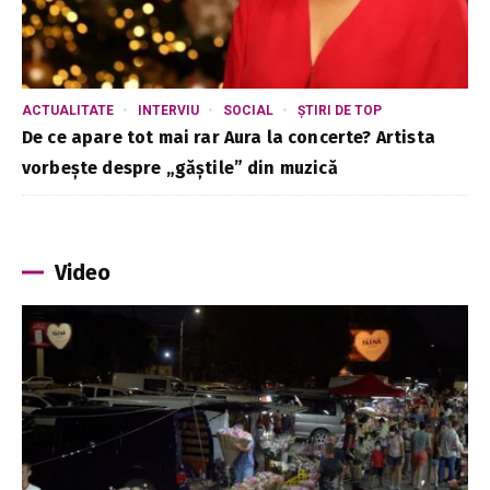
ACTUALITATE
INTERVIU
SOCIAL
ȘTIRI DE TOP
De ce apare tot mai rar Aura la concerte? Artista
vorbește despre „găștile” din muzică
Video