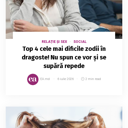
RELAȚIE ȘI SEX
SOCIAL
Top 4 cele mai dificile zodii în
dragoste! Nu spun ce vor și se
supără repede
EA.md
6 iulie 2026
2 min read