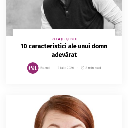
RELAȚIE ȘI SEX
10 caracteristici ale unui domn
adevărat
EA.md
7 iulie 2026
2 min read