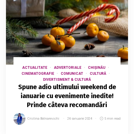
ACTUALITATE
ADVERTORIALE
CHIȘINĂU
CINEMATOGRAFIE
COMUNICAT
CULTURĂ
DIVERTISMENT & CULTURĂ
Spune adio ultimului weekend de
ianuarie cu evenimente inedite!
Prinde câteva recomandări
Cristina Botnarevschi
26 ianuarie 2024
5 min read