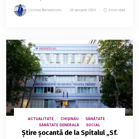
Cristina Botnarevschi
29 ianuarie 2024
3 min read
ACTUALITATE
CHIȘINĂU
SĂNĂTATE
SĂNĂTATE GENERALĂ
SOCIAL
Știre șocantă de la Spitalul „Sf.