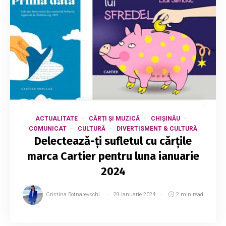
ACTUALITATE
CĂRȚI ȘI MUZICĂ
CHIȘINĂU
COMUNICAT
CULTURĂ
DIVERTISMENT & CULTURĂ
Delectează-ți sufletul cu cărțile
marca Cartier pentru luna ianuarie
2024
Cristina Botnarevschi
29 ianuarie 2024
2 min read