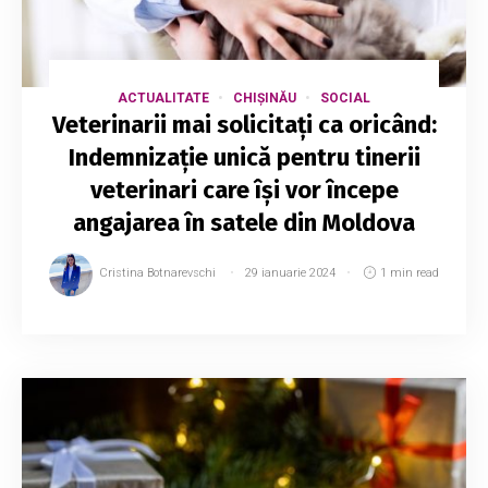
ACTUALITATE
CHIȘINĂU
SOCIAL
Veterinarii mai solicitați ca oricând:
Indemnizație unică pentru tinerii
veterinari care își vor începe
angajarea în satele din Moldova
Cristina Botnarevschi
29 ianuarie 2024
1 min read