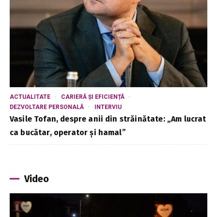
ACTUALITATE
CARIERĂ ȘI EFICIENȚĂ
DEZVOLTARE PERSONALĂ
INTERVIU
Vasile Tofan, despre anii din străinătate: „Am lucrat
ca bucătar, operator și hamal”
Video