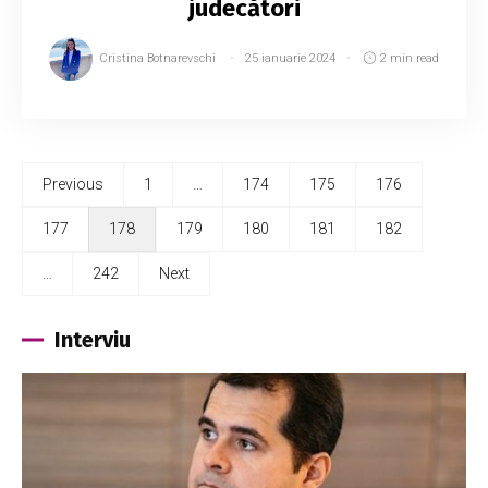
judecători
Cristina Botnarevschi
25 ianuarie 2024
2 min read
Previous
1
…
174
175
176
177
178
179
180
181
182
…
242
Next
Interviu