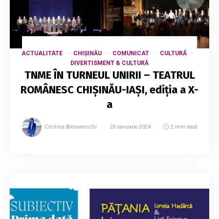
ACTUALITATE
CHIȘINĂU
COMUNICAT
CULTURĂ
DIVERTISMENT & CULTURĂ
TNME ÎN TURNEUL UNIRII – TEATRUL
ROMÂNESC CHIȘINĂU-IAȘI, ediția a X-
a
Cristina Botnarevschi
29 ianuarie 2024
2 min read