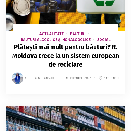
ACTUALITATE
BĂUTURI
BĂUTURI ALCOOLICE ȘI NONALCOOLICE
SOCIAL
Plătești mai mult pentru băuturi? R.
Moldova trece la un sistem european
de reciclare
Cristina Botnarevschi
16 decembrie 2025
2 min read