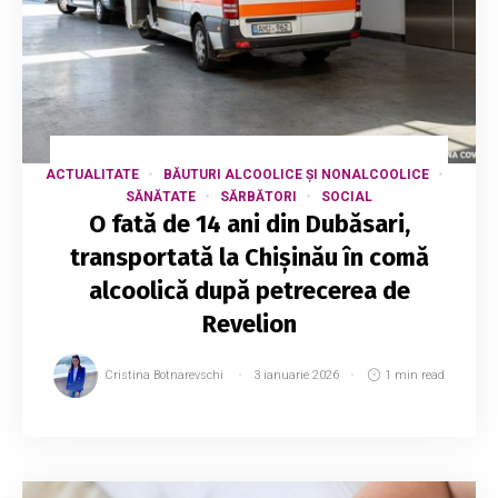
ACTUALITATE
BĂUTURI ALCOOLICE ȘI NONALCOOLICE
SĂNĂTATE
SĂRBĂTORI
SOCIAL
O fată de 14 ani din Dubăsari,
transportată la Chișinău în comă
alcoolică după petrecerea de
Revelion
Cristina Botnarevschi
3 ianuarie 2026
1 min read