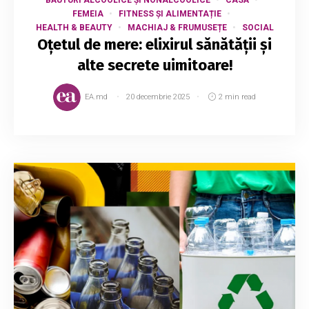
BĂUTURI ALCOOLICE ȘI NONALCOOLICE
CASĂ
FEMEIA
FITNESS ȘI ALIMENTAȚIE
HEALTH & BEAUTY
MACHIAJ & FRUMUSEȚE
SOCIAL
Oțetul de mere: elixirul sănătății și
alte secrete uimitoare!
EA.md
20 decembrie 2025
2 min read