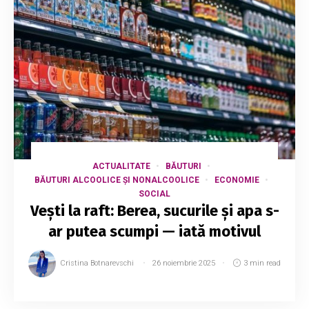
ACTUALITATE
BĂUTURI
BĂUTURI ALCOOLICE ȘI NONALCOOLICE
ECONOMIE
SOCIAL
Vești la raft: Berea, sucurile și apa s-
ar putea scumpi — iată motivul
Cristina Botnarevschi
26 noiembrie 2025
3 min read