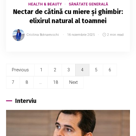
HEALTH & BEAUTY
SĂNĂTATE GENERALĂ
Nectar de cătină cu miere și ghimbir:
elixirul natural al toamnei
Cristina Botnarevschi
16 noiembrie 2025
2 min read
Previous
1
2
3
4
5
6
7
8
…
18
Next
Interviu