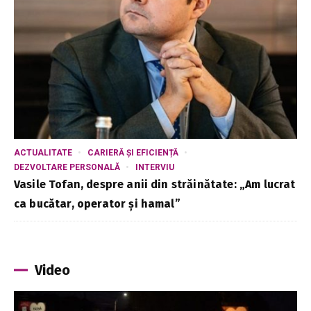
ACTUALITATE
CARIERĂ ȘI EFICIENȚĂ
DEZVOLTARE PERSONALĂ
INTERVIU
Vasile Tofan, despre anii din străinătate: „Am lucrat
ca bucătar, operator și hamal”
Video