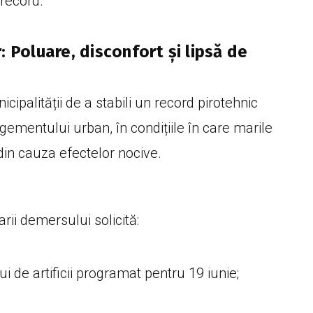
 record.
 Poluare, disconfort și lipsă de
nicipalității de a stabili un record pirotehnic
ementului urban, în condițiile în care marile
 din cauza efectelor nocive.
rii demersului solicită:
 de artificii programat pentru 19 iunie;