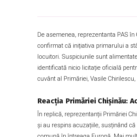
De asemenea, reprezentanta PAS în Co
confirmat că inițiativa primarului a 
locuitori. Suspiciunile sunt alimentate
identificată nicio licitație oficială pen
cuvânt al Primăriei, Vasile Chirilescu, 
Reacția Primăriei Chișinău: Ac
În replică, reprezentanții Primăriei Ch
și au respins acuzațiile, susținând că
comună în întreaga Europă. Mai mult