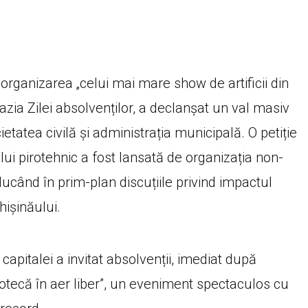
organizarea „celui mai mare show de artificii din
ocazia Zilei absolvenților, a declanșat un val masiv
cietatea civilă și administrația municipală. O petiție
ui pirotehnic a fost lansată de organizația non-
când în prim-plan discuțiile privind impactul
Chișinăului.
capitalei a invitat absolvenții, imediat după
otecă în aer liber”, un eveniment spectaculos cu