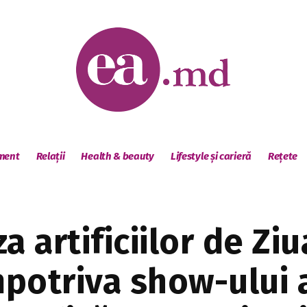
sment
Relații
Health & beauty
Lifestyle și carieră
Rețete
a artificiilor de Zi
împotriva show-ului 