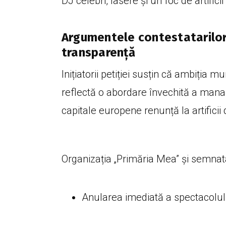
DJ celebri, lasere și un foc de artificii
Argumentele contestatarilor:
transparență
Inițiatorii petiției susțin că ambiția mu
reflectă o abordare învechită a manag
capitale europene renunță la artificii
Organizația „Primăria Mea” și semnata
Anularea imediată a spectacolului