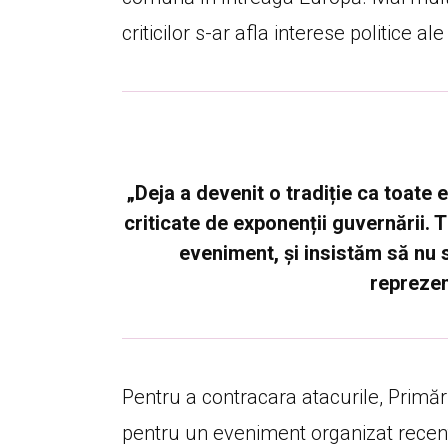
criticilor s-ar afla interese politice al
„Deja a devenit o tradiție ca toate 
criticate de exponenții guvernării. 
eveniment, și insistăm să nu s
reprezent
Pentru a contracara atacurile, Primă
pentru un eveniment organizat recent