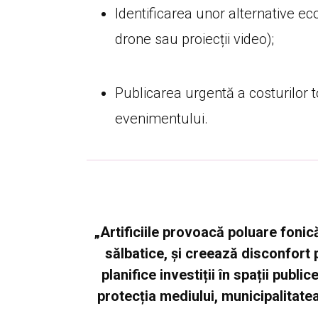
Identificarea unor alternative e
drone sau proiecții video);
Publicarea urgentă a costurilor t
evenimentului.
„Artificiile provoacă poluare fonic
sălbatice, și creează disconfort p
planifice investiții în spații publi
protecția mediului, municipalitatea