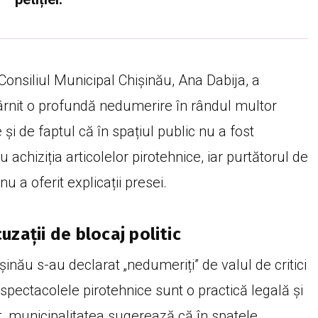
nsiliul Municipal Chișinău, Ana Dabija, a
stârnit o profundă nedumerire în rândul multor
 și de faptul că în spațiul public nu a fost
tru achiziția articolelor pirotehnice, iar purtătorul de
nu a oferit explicații presei.
uzații de blocaj politic
ișinău s-au declarat „nedumeriți” de valul de critici
 spectacolele pirotehnice sunt o practică legală și
, municipalitatea sugerează că în spatele