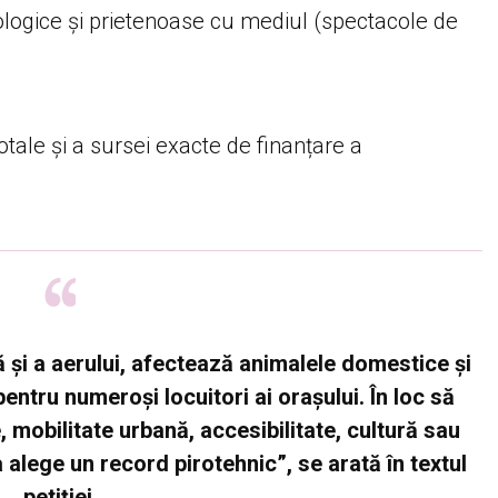
cologice și prietenoase cu mediul (spectacole de
otale și a sursei exacte de finanțare a
ă și a aerului, afectează animalele domestice și
entru numeroși locuitori ai orașului. În loc să
ce, mobilitate urbană, accesibilitate, cultură sau
 alege un record pirotehnic”, se arată în textul
petiției.