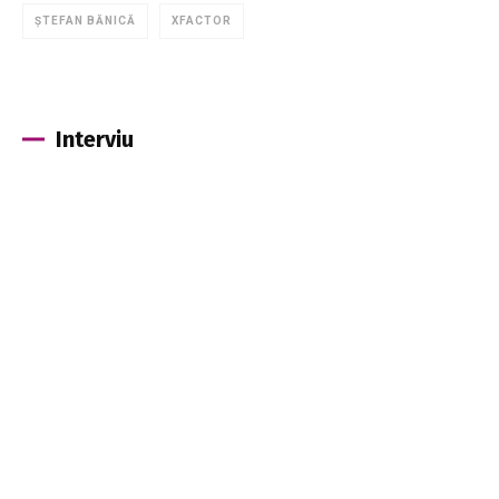
ŞTEFAN BĂNICĂ
XFACTOR
Interviu