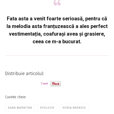
Fata asta a venit foarte serioasă, pentru că
la melodia asta franțuzească a ales perfect
vestimentația, coafurași avea și grasiere,
ceea ce m-a bucurat.
Distribuie articolul:
Tweet
Cuvinte cheie:
DANA MARKITAN
EVOLUȚIE
HORIA BRENCIU