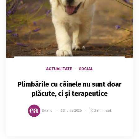
ACTUALITATE
SOCIAL
Plimbările cu câinele nu sunt doar
plăcute, ci și terapeutice
EA.md
23 iunie 2026
2 min read
Animalul preferat al omului este câinele. El face
parte din viața noastră de foarte mulți ani, având