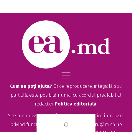
verificată Guvernul pregătește noi măsuri
pentru angajații din sectorul public cu ve...
Cum ne poți ajuta?
Orice reproducere, integrală sau
parțială, este posibilă numai cu acordul prealabil al
redacției.
Politica editorială
.
Site promovat de
seolitte.com
. Pentru orice întrebare
privind funcționarea site-ului EA.md, vă rugăm să ne