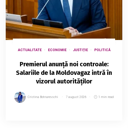
ACTUALITATE
ECONOMIE
JUSTIȚIE
POLITICĂ
Premierul anunță noi controale:
Salariile de la Moldovagaz intră în
vizorul autorităților
Cristina Botnarevschi
7 august 2026
1 min read
Salariile de zeci de mii de lei intră în vizorul
Guvernului: Moldovagaz, următoarea companie