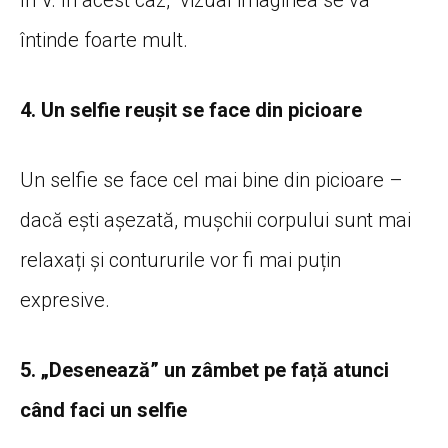
în V. În acest caz, vizual imaginea se va
întinde foarte mult.
4. Un selfie reușit se face din picioare
Un selfie se face cel mai bine din picioare –
dacă ești așezată, mușchii corpului sunt mai
relaxați și contururile vor fi mai puțin
expresive.
5. „Desenează” un zâmbet pe față atunci
când faci un selfie