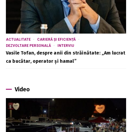
ACTUALITATE
CARIERĂ ȘI EFICIENȚĂ
DEZVOLTARE PERSONALĂ
INTERVIU
Vasile Tofan, despre anii din străinătate: „Am lucrat
ca bucătar, operator și hamal”
Video