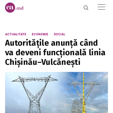
ACTUALITATE
ECONOMIE
SOCIAL
Autoritățile anunță când
va deveni funcțională linia
Chișinău–Vulcănești