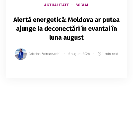
ACTUALITATE
SOCIAL
Alertă energetică: Moldova ar putea
ajunge la deconectări în evantai în
luna august
Cristina Botnarevschi
6 august 2026
1 min read
Republica Moldova ar putea ajunge la
deconectări temporare de energie electrică în
luna august, în special în orele de vârf, când
consumul este cel mai ridicat. Avertismentul a
fos...