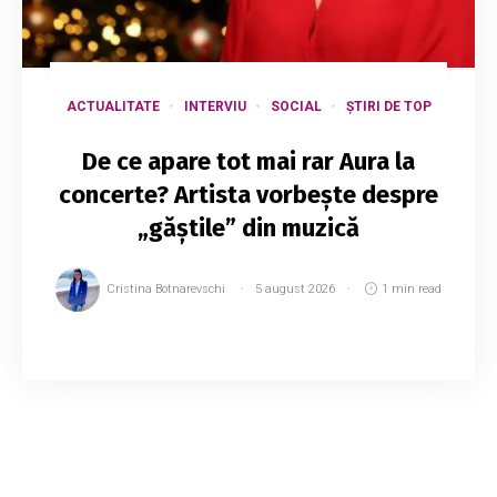
ACTUALITATE
INTERVIU
SOCIAL
ȘTIRI DE TOP
De ce apare tot mai rar Aura la
concerte? Artista vorbește despre
„găștile” din muzică
Cristina Botnarevschi
5 august 2026
1 min read
Nemulțumirile par să crească în rândul „gărzii
vechi” de artiști autohtoni. Unii interpreți susțin
că sunt invitați tot mai rar la evenimente
organizate de instituțiile statului și...