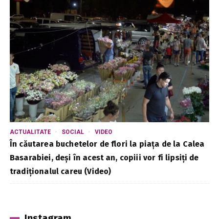
ACTUALITATE
SOCIAL
VIDEO
În căutarea buchetelor de flori la piața de la Calea
Basarabiei, deși în acest an, copiii vor fi lipsiți de
tradiționalul careu (Video)
Instagram