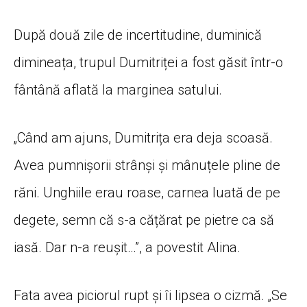
După două zile de incertitudine, duminică
dimineața, trupul Dumitriței a fost găsit într-o
fântână aflată la marginea satului.
„Când am ajuns, Dumitrița era deja scoasă.
Avea pumnișorii strânși și mânuțele pline de
răni. Unghiile erau roase, carnea luată de pe
degete, semn că s-a cățărat pe pietre ca să
iasă. Dar n-a reușit…”, a povestit Alina.
Fata avea piciorul rupt și îi lipsea o cizmă. „Se