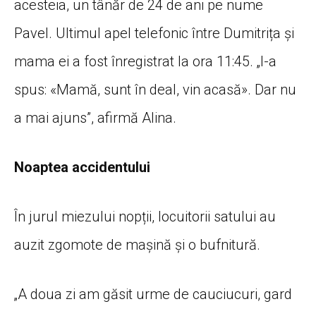
acesteia, un tânăr de 24 de ani pe nume
Pavel. Ultimul apel telefonic între Dumitrița și
mama ei a fost înregistrat la ora 11:45. „I-a
spus: «Mamă, sunt în deal, vin acasă». Dar nu
a mai ajuns”, afirmă Alina.
Noaptea accidentului
În jurul miezului nopții, locuitorii satului au
auzit zgomote de mașină și o bufnitură.
„A doua zi am găsit urme de cauciucuri, gard