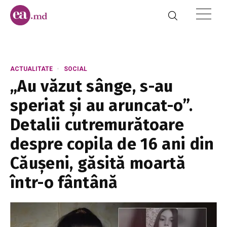
ACTUALITATE
SOCIAL
„Au văzut sânge, s-au
speriat și au aruncat-o”.
Detalii cutremurătoare
despre copila de 16 ani din
Căușeni, găsită moartă
într-o fântână