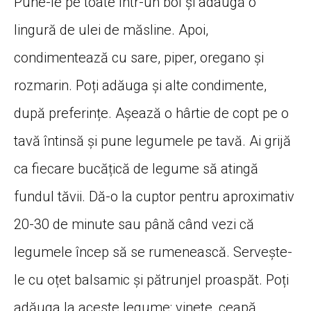
Pune-le pe toate într-un bol și adaugă o
lingură de ulei de măsline. Apoi,
condimentează cu sare, piper, oregano și
rozmarin. Poți adăuga și alte condimente,
după preferințe. Așează o hârtie de copt pe o
tavă întinsă și pune legumele pe tavă. Ai grijă
ca fiecare bucățică de legume să atingă
fundul tăvii. Dă-o la cuptor pentru aproximativ
20-30 de minute sau până când vezi că
legumele încep să se rumenească. Servește-
le cu oțet balsamic și pătrunjel proaspăt. Poți
adăuga la aceste legume: vinete, ceapă,