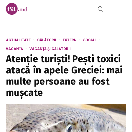
ACTUALITATE
CĂLĂTORII
EXTERN
SOCIAL
VACANȚĂ
VACANȚĂ ȘI CĂLĂTORII
Atenție turiști! Pești toxici
atacă în apele Greciei: mai
multe persoane au fost
mușcate