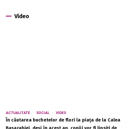
Video
ACTUALITATE
SOCIAL
VIDEO
În căutarea buchetelor de flori la piața de la Calea
Basarabiei, deși în acest an, copiii vor fi lipsiți de