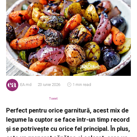
EA.md
23 iunie 2026
1 min read
Tweet
Perfect pentru orice garnitură, acest mix de
legume la cuptor se face într-un timp record
și se potrivește cu orice fel principal. În plus,