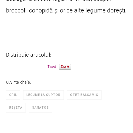
broccoli, conopidă și orice alte legume dorești.
Distribuie articolul:
Tweet
Cuvinte cheie:
GRIL
LEGUME LA CUPTOR
OTET BALSAMIC
REȚETĂ
SĂNĂTOS