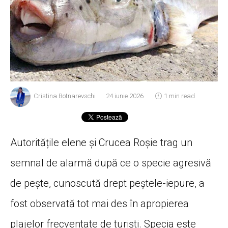
Cristina Botnarevschi
24 iunie 2026
1 min read
Autoritățile elene și Crucea Roșie trag un
semnal de alarmă după ce o specie agresivă
de pește, cunoscută drept peștele-iepure, a
fost observată tot mai des în apropierea
plajelor frecventate de turiști. Specia este