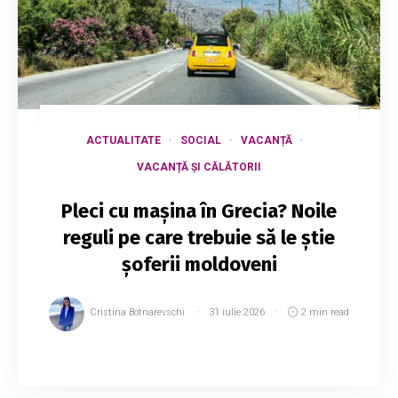
ACTUALITATE
SOCIAL
VACANȚĂ
VACANȚĂ ȘI CĂLĂTORII
Pleci cu mașina în Grecia? Noile
reguli pe care trebuie să le știe
șoferii moldoveni
Cristina Botnarevschi
31 iulie 2026
2 min read
Moldovenii care planifică să meargă în Grecia
cu mașina sunt îndemnați să se informeze