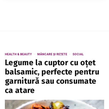
despre noile reguli de circulație introduse de
autoritățile elene. Noul Cod Rutier vine cu sa...
HEALTH & BEAUTY
MÂNCARE ȘI REȚETE
SOCIAL
Legume la cuptor cu oțet
balsamic, perfecte pentru
garnitură sau consumate
ca atare