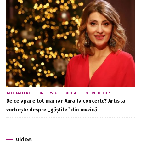
ACTUALITATE
INTERVIU
SOCIAL
ȘTIRI DE TOP
De ce apare tot mai rar Aura la concerte? Artista
vorbește despre „găștile” din muzică
Video