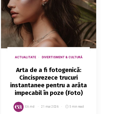
ACTUALITATE
DIVERTISMENT & CULTURĂ
Arta de a fi fotogenică:
Cincisprezece trucuri
instantanee pentru a arăta
impecabil în poze (Foto)
EA.md
21 mai 2026
5 min read