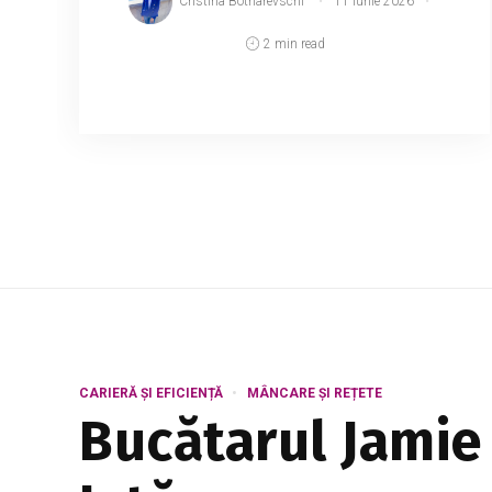
Cristina Botnarevschi
11 iunie 2026
2 min read
Idol al adolescenților și implicată în
prezent în ancheta privind șantajul și
amenințarea Danielei Costețchi, precum
și într-un conflict public cu Andreea
Bostanica, Iuliana Berego...
CARIERĂ ȘI EFICIENȚĂ
MÂNCARE ȘI REȚETE
Bucătarul Jamie 