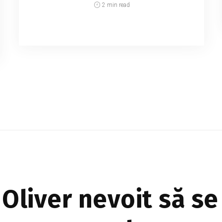
2 min read
Când toată lumea credea că line-up-ul
KALEIDOSCOP 2026 este deja complet,
festivalul mai adaugă un nume care poate
aprinde rapid discuțiile: Alexandra
Căpitănescu. Vocea care a at...
Oliver nevoit să se