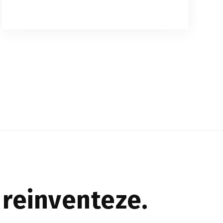
Există o mulțime de strategii complexe
pentru a obține o imagine impecabilă în
imagini — de la alegerea garderobei în
funcție de contrast până la un machiaj
special pentru texturi ...
 reinventeze.