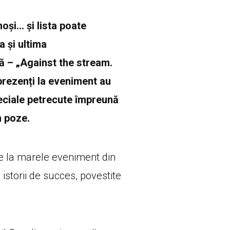
oși… și lista poate
 și ultima
ă – „Against the stream.
prezenți la eveniment au
eciale petrecute împreună
n poze.
se la marele eveniment din
 istorii de succes, povestite