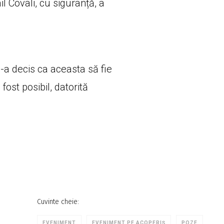
 Covali, cu siguranță, a
s-a decis ca aceasta să fie
fost posibil, datorită
Cuvinte cheie:
EVENIMENT
EVENIMENT PE ACOPERIȘ
POZE