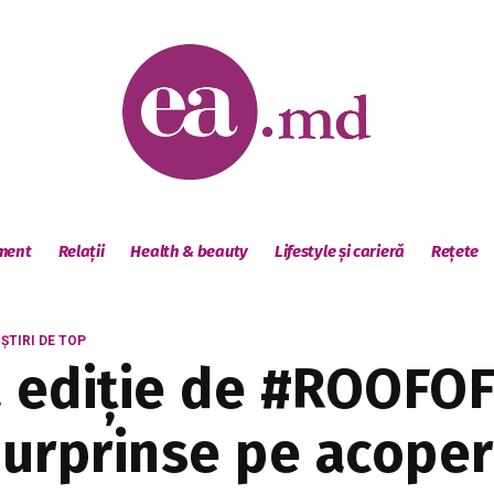
sment
Relații
Health & beauty
Lifestyle și carieră
Rețete
ȘTIRI DE TOP
a ediție de #ROOFOF
surprinse pe acoper