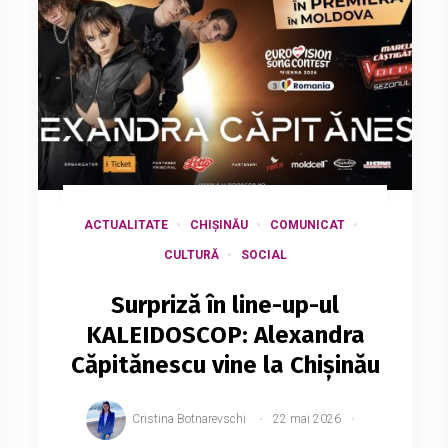
ACTUALITATE
CHIȘINĂU
COMUNICAT
CULTURĂ
SOCIAL
Surpriză în line-up-ul
KALEIDOSCOP: Alexandra
Căpitănescu vine la Chișinău
Cristina Botnarevschi
22 mai 2026