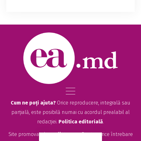
Aparatul Președintelui Republicii Moldova a
publicat Registrul cadourilor admisibile pentru
trimestrul II al anului 2026, care include toate
darurile protocolare primite de Maia Sa...
Cum ne poți ajuta?
Orice reproducere, integrală sau
parțială, este posibilă numai cu acordul prealabil al
redacției.
Politica editorială
.
Site promovat de
seolitte.com
. Pentru orice întrebare