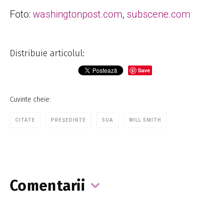
Foto:
washingtonpost.com
,
subscene.com
Distribuie articolul:
Save
Cuvinte cheie:
CITATE
PREȘEDINTE
SUA
WILL SMITH
Comentarii